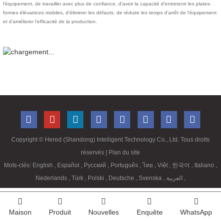
l'équipement, de travailler avec plus de confiance, d'avoir la capacité d'entretenir les plates-
formes élévatrices mobiles, d'éliminer les défauts, de réduire les temps d'arrêt de l'équipement
et d'améliorer l'efficacité de la production.
Copyright ©
Hered (Shandong) Intelligent Technology Co., Ltd. Tous droits
réservés
| Plan du site
Mots-clés:
English
,
Español
,
Русский
,
Português
,
ไทย
,
Việt
,
한국어
,
Italiano
,
Nederlands
,
Türk
,
Polski
,
Deutsche
,
Svenska
,
العربية
,
Maison
Produit
Nouvelles
Enquête
WhatsApp