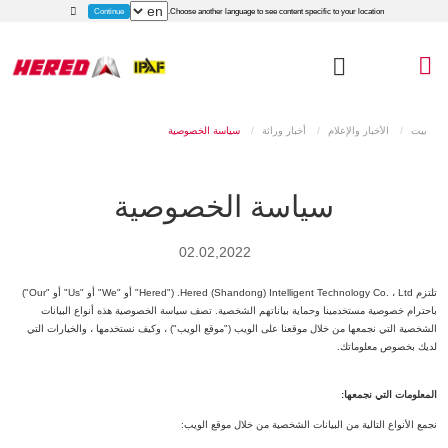
Continue
Choose another language to see content specific to your location.
بيت
الأخبار والإعلام
أخبار وراثة
سياسة الخصوصية
سياسة الخصوصية
02.02,2022
تلتزم Hered (Shandong) Intelligent Technology Co. ، Ltd. ("Hered" أو "We" أو "Us" أو "Our")
باحترام خصوصية مستخدمينا وحماية بياناتهم الشخصية. تصف سياسة الخصوصية هذه أنواع البيانات
الشخصية التي نجمعها من خلال موقعنا على الويب ("موقع الويب") ، وكيف نستخدمها ، والخيارات التي
لديك بخصوص معلوماتك.
المعلومات التي نجمعها:
نجمع الأنواع التالية من البيانات الشخصية من خلال موقع الويب: