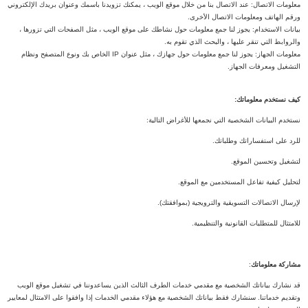
معلومات الاتصال: عند الاتصال بنا من خلال موقع الويب ، يمكنك تزويدنا باسمك وعنوان بريدك الإلكتروني
ورقم الهاتف ومعلومات الاتصال الأخرى.
بيانات الاستخدام: يجوز لنا جمع معلومات حول نشاطك على موقع الويب ، مثل الصفحات التي تزورها ،
والروابط التي تنقر عليها ، والبحث الذي تقوم به.
معلومات الجهاز: يجوز لنا جمع معلومات حول جهازك ، مثل عنوان IP الخاص بك ونوع المتصفح ونظام
التشغيل ومعرفات الجهاز.
كيف نستخدم معلوماتك:
نستخدم البيانات الشخصية التي نجمعها للأغراض التالية:
للرد على استفساراتك وطلباتك.
لتشغيل وتحسين الموقع.
لتحليل كيفية تفاعل المستخدمين مع الموقع.
لإرسال الاتصالات التسويقية والترويجية (بموافقتك).
للامتثال للمتطلبات القانونية والتنظيمية.
مشاركة معلوماتك
:
قد نشارك بياناتك الشخصية مع مقدمي خدمات الطرف الثالث الذين يساعدوننا في تشغيل موقع الويب
وتقديم خدماتنا. سنشارك فقط بياناتك الشخصية مع هؤلاء مقدمي الخدمات إذا وافقوا على الامتثال لمعايير