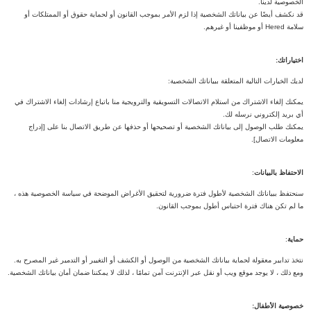
الخصوصية لدينا.
قد نكشف أيضًا عن بياناتك الشخصية إذا لزم الأمر بموجب القانون أو لحماية حقوق أو الممتلكات أو
سلامة Hered أو موظفينا أو غيرهم.
اختياراتك:
لديك الخيارات التالية المتعلقة ببياناتك الشخصية:
يمكنك إلغاء الاشتراك من استلام الاتصالات التسويقية والترويجية منا باتباع إرشادات إلغاء الاشتراك في
أي بريد إلكتروني نرسله لك.
يمكنك طلب الوصول إلى بياناتك الشخصية أو تصحيحها أو حذفها عن طريق الاتصال بنا على [إدراج
معلومات الاتصال].
الاحتفاظ بالبيانات
:
سنحتفظ ببياناتك الشخصية لأطول فترة ضرورية لتحقيق الأغراض الموضحة في سياسة الخصوصية هذه ،
ما لم تكن هناك فترة احتباس أطول بموجب القانون.
حماية
:
نتخذ تدابير معقولة لحماية بياناتك الشخصية من الوصول أو الكشف أو التغيير أو التدمير غير المصرح به.
ومع ذلك ، لا يوجد موقع ويب أو نقل عبر الإنترنت آمن تمامًا ، لذلك لا يمكننا ضمان أمان بياناتك الشخصية.
خصوصية الأطفال: