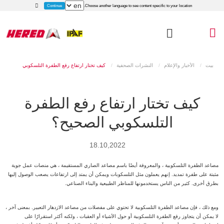
Continue
Choose another language to see content specific to your location.
بيت
الأخبار والإعلام
النشرات الصحفية
كيف تختار ارتفاع رفع الطفرة التلسكوبي
الصحيح؟
كيف تختار ارتفاع رفع الطفرة
التلسكوبي الصحيح؟
18.10,2022
مصاعد الطفرة التلسكوبية ، والمعروفة أيضًا باسم مصاعد الصاري المستقيمة ، هي منصات عمل جوية
مثبتة على طفرة تمديد. إنهم يعملون مثل التلسكوبات ويمكن أن يمتد إلى ارتفاعات يصعب الوصول إليها
بطرق أخرى. كثير من الناس يستخدمونها للمناظر الطبيعية والبناء الصناعي.
ومع ذلك ، فإن مصاعد الطفرة التلسكوبية لا تحتوي على مفصلات من مصاعد الازدهار التعبير. بمعنى آخر ،
لا يمكن أن يتجاوز رفع الطفرة التلسكوبية أو حول الأشياء أو العقبات ، ولكنه أكثر استقرارًا على