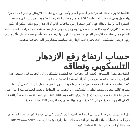
عادةً ما تحتوي مصاعد الطفرة على أجسام أصغر وأخف وزنا من شاحنات الازدهار أو الجرافات الكبيرة.
يبلغ طول بعض شاحنات الجرافات 320 قدمًا من مصاعد الطفرة التلسكوبية. ومع ذلك ، فإن مصاعد
الطفرة أكبر وأثقل ، لذلك فهي أكثر استقرارًا من شاحنات الدلو أو الازدهار. ومع ذلك ، يمكن أن تكون
مصاعد الكابولي كبيرة جدًا بحيث لا يمكن الوصول إلى مواقع عمل معينة. شاحنات الجرافات ليست قابلة
للمناورة مثل شاحنات الازدهار المنقولة ، وعادة ما يكون لها ارتفاع منصة وأصغر سعة الحمل. تأكد من أن
رفع الازدهار التلسكوبي الذي تختاره لديه الإطارات المناسبة للتضاريس التي تحتاجها للذهاب.
حساب ارتفاع رفع الازدهار
التلسكوبي ونطاقه
النطاق هو مقدار المساحة الأفقية التي يحتاجها رفع الطفرة التلسكوبي إلى التحرك. قبل استئجار هذا
النوع من المصعد ، قم بقياس جميع أجزاء المنطقة التي ستعمل فيها.
لاتخاذ قياسات دقيقة ، استخدم مجموعة المدى بالموجات فوق الصوتية. تحتاج إلى التأكد من أن لديك
مساحة كافية لتحويل مصعد الطفرة التلسكوبي ، والذهاب عبر المداخل وتجنب العقبات. يبلغ ارتفاع طراز
أصغر 40 قدمًا ، في حين يبلغ ارتفاع أكبر رفع التلسكوبي 180 قدمًا. يبلغ الحد الأقصى للمدى أو النطاق
الأفقي للجهاز 40 قدمًا حوالي 34 قدمًا ، بينما يبلغ نطاق رفع الازدهار 120 قدمًا 75 قدمًا.
هل أنت مهتم بمعرفة المزيد عن المصاعد الجوية للبيع وكيف يمكن أن تفيدك؟ لأي استفسارات أخرى ،
مرحبًا بك في
اتصال
المصاعد الجوية الوراثية ، يمكنك أيضًا زيارة موقعنا الرسمي https://www.hered-
lift.com أو الكتابة إلى Sales@hrdlift. كوم.