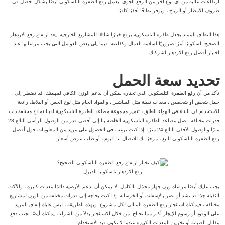
ارتفاعات عالية من أي نوع آخر من الرفع الجوي. يعمل رفع الطفرة التلسكوبي أيضًا بشكل أفضل في
ظروف الأمطار أو الرياح ، ويوفر نطاقًا أفقيًا كافيًا.
هذا النطاق الممتد يجعل طفرة التلسكوبية يرفع خيارًا شائعًا للمشاريع الخارجية. يعد ارتفاع رفع الازدهار
الصحيح تلسكوبيًا أمرًا ضروريًا لسلامة العمال وكفاءته. فيما يلي بعض العوامل التي يجب مراعاتها عند
اختيار أفضل رفع الازدهار لشركتك.
تحديد سعة الحمل
تأكد من أن رفع الطفرة التلسكوبي الذي تختاره يمكن أن يدعم الوزن الكافي لمهمتك. قد تضطر إلى
حمل شخص أو شخصين ، معدات ثقيلة مثل المناشير ، والمواد الخام مثل لوح الجص أو البلاط. رائعة
للاستخدام في البناء في الهواء الطلق ، تتميز مجموعة مصاعد الطفرة التلسكوبية لدينا نماذج مختلفة ذات
قدرات مختلفة. تصل مصاعد الطفرة التلسكوبية الخاصة بنا إلى أقصى قدر من الوصول الرأسي البالغ 28
مترًا والوصول الأفقي البالغ 24 مترًا. إذا كنت ترغب في الحصول على مزيد من المعلومات حول أفضل
رفع الطفرة التلسكوبي للبيع ، مرحبًا بك للاتصال بنا اليوم ، أو طلب عرض أسعار.
رفع الازدهار تلسكوبيا الديزل
يجب عليك أيضًا مراعاة وزن جهاز محمّل بالكامل. لا يمكن أن تدعم الأرضية دائمًا معدات كبيرة ، والآلات
الثقيلة جدًا قد تشد أو تضر بالإسفلت أو الخرسانة. إذا كنت بحاجة إلى قدرات مختلفة من الوزن لمشاريع
مختلفة ، فيمكنك استئجار رفع الطفرة المثالي لكل مشروع. وبهذه الطريقة ، ليس عليك إنفاق المزيد
على الوقود أو رسوم الإيجار أكثر مما تحتاج. من خلال الاستئجار بدلاً من الشراء ، يمكنك أيضًا تجنب دفع
مقابل الصيانة أو تخزين المعدات الكبيرة عندما لا تكون قيد الاستخدام.