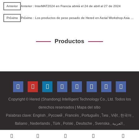
Anterior
Anterior : InterMAT2024 en Francia abrirá el 24 de abril al 27 de 2024
Próximo
Próximo : Los productos de peso pesado de Hered en Aerial Workshop Asia 2021
Productos
Copyright ©
Hered (Shandong) Intelligent Technology Co., Ltd. Todos los
derechos reservados
| Mapa del sitio
Palabras clave:
English
,
Русский
,
Francés
,
Português
,
ไทย
,
Việt
,
한국어
,
Italiano
,
Nederlands
,
Türk
,
Polski
,
Deutsche
,
Svenska
,
العربية
,