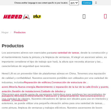
Continue
Choose another language to see content specific to your location.
Hogar
Productos
Productos
Los ascensores aéreos son esenciales para
una variedad de tareas
, desde la construcción y
el mantenimiento hasta la pintura y la limpieza de ventanas. Al elegir un ascensor aéreo, es
importante considerar el tipo de trabajo que hará, la altura que necesita alcanzar y las
características de seguridad que necesita.
Hered Lift es un proveedor líder de plataformas aéreas en China. Tenemos una reputación
de calidad y confiabilidad. Nuestros ascensores portátiles son utilizados por una variedad de
industrias, incluidas
Reparación de edificios
,
Construcción de estructura de
acero
,
Minería
,
Nueva energía
,
Mantenimiento o reparación de la luz de la calle
,
Envío y puerto,
aviación
,
Gestión de instalaciones
,
Cuidado de árboles y
Ofrecemos una amplia gama de ascensores hidráulicos para satisfacer las necesidades de
paisajismo
,
Minorista
,
Entretenimiento
,
Fabricación y almacenamiento
,
Telecomunicaciones y
una variedad de clientes. Nuestros elevadores de tijeras son ideales para uso en interiores y
utilidad
, y
Construcción
.
exteriores, se puede utilizar una pequeña elevación aérea para una variedad de tareas,
como pintura, limpieza de ventanas y trabajos eléctricos. Nuestros ascensores de boom