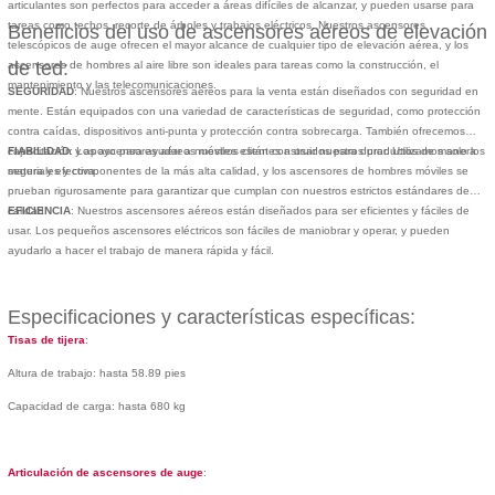
articulantes son perfectos para acceder a áreas difíciles de alcanzar, y pueden usarse para
tareas como techos, recorte de árboles y trabajos eléctricos. Nuestros ascensores
Beneficios del uso de ascensores aéreos de elevación
telescópicos de auge ofrecen el mayor alcance de cualquier tipo de elevación aérea, y los
de ted:
ascensores de hombres al aire libre son ideales para tareas como la construcción, el
mantenimiento y las telecomunicaciones.
SEGURIDAD
: Nuestros ascensores aéreos para la venta están diseñados con seguridad en
mente. Están equipados con una variedad de características de seguridad, como protección
contra caídas, dispositivos anti-punta y protección contra sobrecarga. También ofrecemos
capacitación y apoyo para ayudar a nuestros clientes a usar nuestros productos de manera
FIABILIDAD
: Los ascensores aéreos móviles están construidos para durar. Utilizamos solo los
segura y efectiva.
materiales y componentes de la más alta calidad, y los ascensores de hombres móviles se
prueban rigurosamente para garantizar que cumplan con nuestros estrictos estándares de
calidad.
EFICIENCIA
: Nuestros ascensores aéreos están diseñados para ser eficientes y fáciles de
usar. Los pequeños ascensores eléctricos son fáciles de maniobrar y operar, y pueden
ayudarlo a hacer el trabajo de manera rápida y fácil.
Especificaciones y características específicas:
Tisas de tijera
:
Altura de trabajo: hasta 58.89 pies
Capacidad de carga: hasta 680 kg
Articulación de ascensores de auge
: