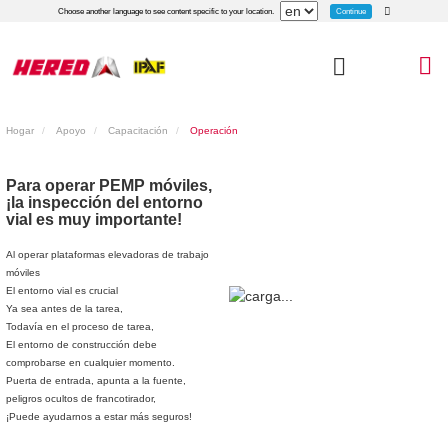
Continue
Choose another language to see content specific to your location.
Hogar
Apoyo
Capacitación
Operación
Para operar PEMP móviles,
¡la inspección del entorno
vial es muy importante!
Al operar plataformas elevadoras de trabajo
móviles
El entorno vial es crucial
Ya sea antes de la tarea,
Todavía en el proceso de tarea,
El entorno de construcción debe
comprobarse en cualquier momento.
Puerta de entrada, apunta a la fuente,
peligros ocultos de francotirador,
¡Puede ayudarnos a estar más seguros!