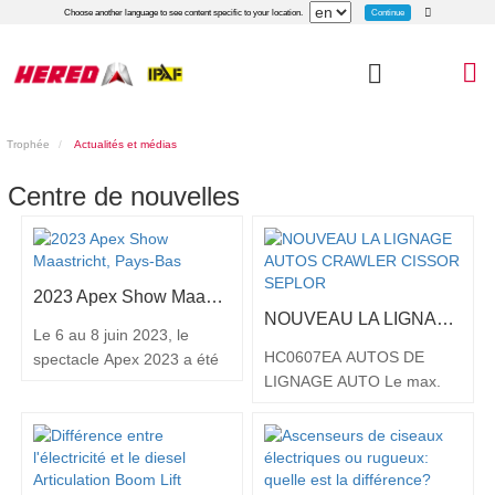
Continue
Choose another language to see content specific to your location.
Trophée
Actualités et médias
Centre de nouvelles
2023 Apex Show Maastricht, Pays-Bas
NOUVEAU LA LIGNAGE AUTOS CRAWLER CISSOR SEPLOR
Le 6 au 8 juin 2023, le
HC0607EA AUTOS DE
spectacle Apex 2023 a été
LIGNAGE AUTO Le max.
très ouvert à Maastricht,
Hauteur de travail: Le max.
aux Pays-Bas. Hered en
Hauteur de la plate-forme:
tant que plate-forme de
Le dégagement du sol: 80
travail aérien domestique
mm La capacité de plate-
de pointe, a lancé de