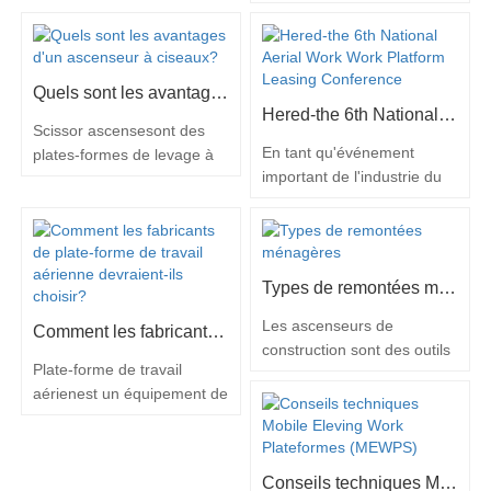
forme de travail aérienne de
à haute altitude avec une
appelés ascenseurs de
boom a une portée plus
large gamme d'utilisations.
mâts droits, sont des plates-
élevée qu'une plate-
Sa…
formes de travail aérienes
forme…
montées sur un boom
Quels sont les avantages d'un ascenseur à ciseaux?
d'extension. Ils fonctionnent
Hered-the 6th National Aerial Work Work Platform Leasing Conference
comme des télescopes et
Scissor ascensesont des
peuvent être étendus à des
En tant qu'événement
plates-formes de levage à
hauteurs difficiles à
important de l'industrie du
alimentation hydraulique qui
atteindre par d'autres
crédit-bail de la plate-forme
peuvent soulever des objets
moyens. Beaucoup de
de travail aérien, la 6e
lourds ou des travailleurs.
gens…
conférence nationale de
Ils tirent leur nom de la
location de plateforme de
conception des ciseaux du
Types de remontées ménagères
travail aérien a eu lieu à
support de portance, qui se
Wuxi du 6 au 7 septembre.
déroule lorsque l'ascenseur
Les ascenseurs de
Comment les fabricants de plate-forme de travail aérienne devraient-ils choisir?
Hered est arrivé comme
est élevé et se replie
construction sont des outils
Plate-forme de travail
promis, transportant des
lorsqu'il est abaissé.
puissants. Y compris les
aérienest un équipement de
produits lourds, démontrant
Cette…
ascenseurs en flèche, les
levage axé sur
les fortes…
ascenseurs de ciseaux, les
l'hydraulique. Le sommet
chariots élévateurs et
est une petite plate-forme
d'autres types de
Conseils techniques Mobile Eleving Work Plateformes (MEWPS)
entourée de balustrades,