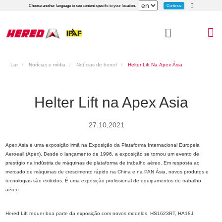
Continue
Choose another language to see content specific to your location.
Lar
Notícias e mídia
Notícias de hered
Helter Lift Na Apex Ásia
Helter Lift na Apex Asia
27.10,2021
Apex Asia é uma exposição irmã na Exposição da Plataforma Internacional Europeia
Aeroeail (Apex). Desde o lançamento de 1996, a exposição se tornou um evento de
prestígio na indústria de máquinas de plataforma de trabalho aéreo. Em resposta ao
mercado de máquinas de crescimento rápido na China e na PAN Ásia, novos produtos e
tecnologias são exibidos. É uma exposição profissional de equipamentos de trabalho
aéreo.
Hered Lift requer boa parte da exposição com novos modelos, HS1623RT, HA18J.