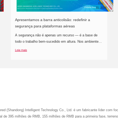
Dec.
11, 2025
Apresentamos a barra anticolisão: redefinir a
segurança para plataformas aéreas
autopropulsionadas.
A segurança não é apenas um recurso — é a base de
todo o trabalho bem-sucedido em altura. Nos ambientes
dinâmicos onde operam plataformas aéreas
Leia mais
autopropulsionadas, podem surgir obstáculos num
instante. É por isso que nos orgulhamos de lançar a
nossa mais recente inovação:Barra Anticolisão.
red (Shandong) Intelligent Technology Co., Ltd. é um fabricante líder com f
al de 395 milhões de RMB, 155 milhões de RMB para a primeira fase, terre