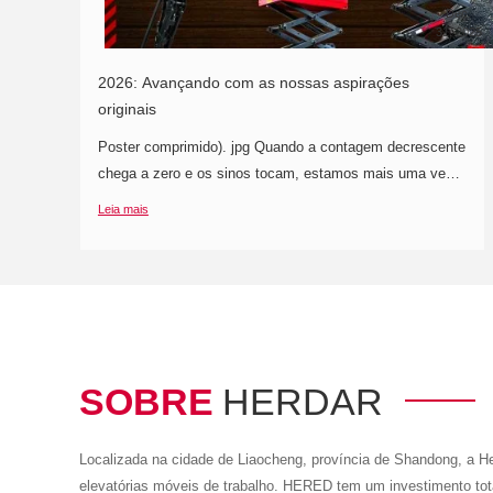
Dec.
31, 2025
2026: Avançando com as nossas aspirações
originais
Poster comprimido). jpg Quando a contagem decrescente
chega a zero e os sinos tocam, estamos mais uma vez
no alvorecer de um novo começo. Olhando para 2025,
Leia mais
cada grama de confiança depositada em nós e cada
esforço dedicado convergiram para os anéis de
crescimento da Heruid. A busca incessante pela
SOBRE
HERDAR
Localizada na cidade de Liaocheng, província de Shandong, a He
elevatórias móveis de trabalho. HERED tem um investimento tot