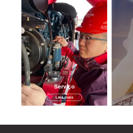
Serviço
Leia mais
A HERED oferece suporte aos nossos
Os pr
distribuidores 24 horas por dia, 7 dias por
padrões 
semana. Não importa onde você esteja, a