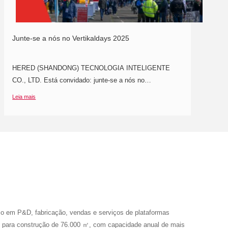
Jul.
15, 2025
Junte-se a nós no Vertikaldays 2025
HERED (SHANDONG) TECNOLOGIA INTELIGENTE
CO., LTD. Está convidado: junte-se a nós no
Vertikaldays 2025! Caro cliente, Estamos felizes em
Leia mais
convidá-lo paraDias Verticais 2025—o principal evento do
Reino Unido para o setor das plataformas aéreas. Junte-
se à HERED (SHANDONG) INTELLIGENT
oco em P&D, fabricação, vendas e serviços de plataformas
no para construção de 76.000 ㎡, com capacidade anual de mais