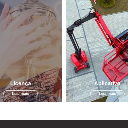
Licença
Aplicativo
Leia mais
Leia mais
odutos HERED podem atender a
As plataformas elevatórias mó
que incluem certificação ANSI, CE
trabalho (PTAs) são usadas 
e ISO.
variedade de ambientes de trab