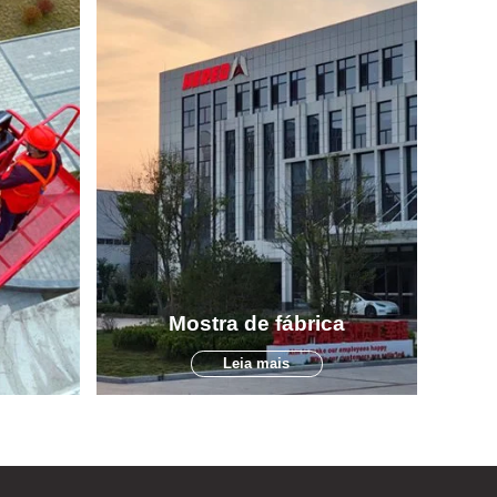
Mostra de fábrica
Leia mais
veis de
A HERED é especializada na pesquisa,
em uma
fabricação, vendas e serviços de uma ampla
alho. As
gama de soluções de acesso e se tornou