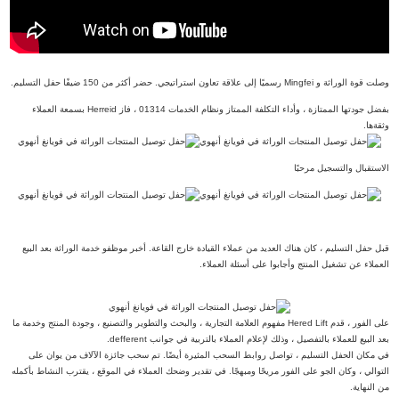
وصلت قوة الوراثة و Mingfei رسميًا إلى علاقة تعاون استراتيجي. حضر أكثر من 150 ضيفًا حفل التسليم.
بفضل جودتها الممتازة ، وأداء التكلفة الممتاز ونظام الخدمات 01314 ، فاز Herreid بسمعة العملاء
وثقةها.
الاستقبال والتسجيل مرحبًا
قبل حفل التسليم ، كان هناك العديد من عملاء القيادة خارج القاعة. أخبر موظفو خدمة الوراثة بعد البيع
العملاء عن تشغيل المنتج وأجابوا على أسئلة العملاء.
على الفور ، قدم Hered Lift مفهوم العلامة التجارية ، والبحث والتطوير والتصنيع ، وجودة المنتج وخدمة ما
بعد البيع للعملاء بالتفصيل ، وذلك لإعلام العملاء بالتربية في جوانب defferent.
في مكان الحفل التسليم ، تواصل روابط السحب المثيرة أيضًا. تم سحب جائزة الآلاف من يوان على
التوالي ، وكان الجو على الفور مريحًا ومبهجًا. في تقدير وضحك العملاء في الموقع ، يقترب النشاط بأكمله
من النهاية.