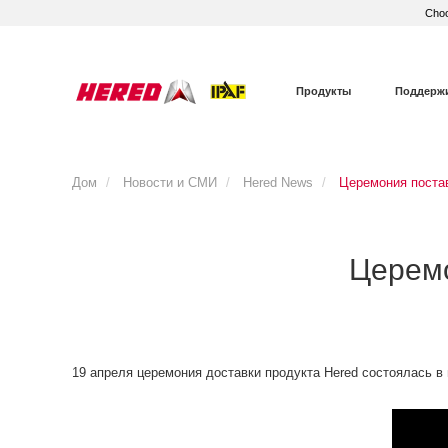
Choo
Продукты
Поддерж
Дом
Новости и СМИ
Hered News
Церемония постав
Церемо
19 апреля церемония доставки продукта Hered состоялась в