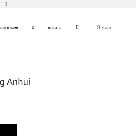
Язык
ться с нами
О
скачать
g Anhui