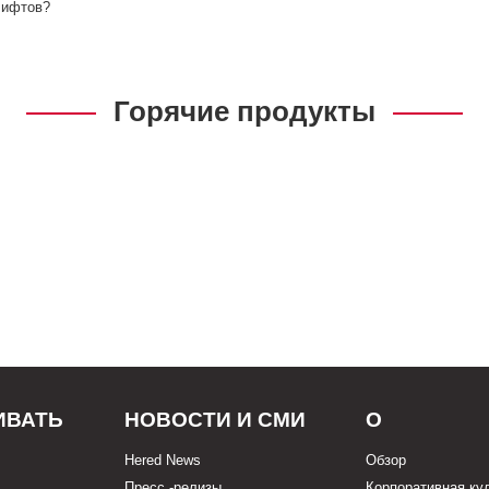
лифтов?
Горячие продукты
ИВАТЬ
НОВОСТИ И СМИ
О
Hered News
Обзор
Пресс -релизы
Корпоративная ку