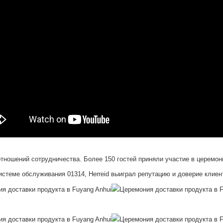
отношений сотрудничества. Более 150 гостей приняли участие в церемон
истеме обслуживания 01314, Herreid выиграл репутацию и доверие клиен