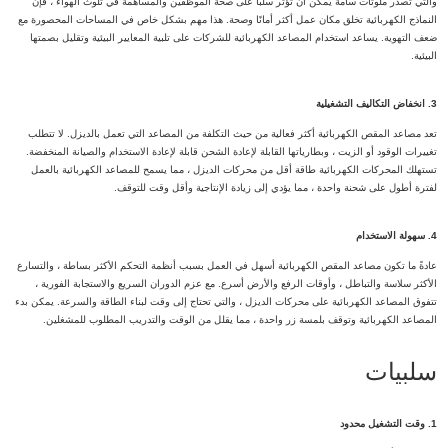
والتي تصدر ملوثات سامة يمكن أن تؤثر سلبًا على صحة الموظفين والمساهمة في تلوث الهواء ، فإن
النماذج الكهربائية تخلق مكان عمل أكثر أمانًا وصحة. هذا مهم بشكل خاص في المساحات المحصورة مع
ضعف التهوية. يساعد استخدام المصاعد الكهربائية للشركات على تلبية المعايير البيئية وتقليل بصمتها
البيئية.
3. انخفاض التكاليف التشغيلية
تعد مصاعد المقص الكهربائية أكثر فعالية من حيث التكلفة من المصاعد التي تعمل بالديزل. لا تتطلب
تغييرات الوقود أو الزيت ، وبطارياتها القابلة لإعادة الشحن قابلة لإعادة الاستخدام والصيانة المنخفضة.
تستهلك المحركات الكهربائية طاقة أقل من محركات الديزل ، مما يسمح للمصاعد الكهربائية بالعمل
لفترة أطول على شحنة واحدة ، مما يؤدي إلى زيادة الإنتاجية وأقل وقت للتوقف.
4. سهولة الاستخدام
عادةً ما تكون مصاعد المقص الكهربائية أسهل في العمل بسبب أنظمة التحكم الأكثر بساطة ، والتسارع
الأكثر سلاسة والتباطل ، وأوقات الرفع والأرض أسرع. مع عزم الدوران السريع والاستجابة الفورية ،
تتفوق المصاعد الكهربائية على محركات الديزل ، والتي تحتاج إلى وقت لبناء الطاقة والسرعة. يمكن بدء
المصاعد الكهربائية وتوقف بلمسة زر واحدة ، مما يقلل من الوقت والتدريب المطلوب للمشغلين.
سلبيات
1. وقت التشغيل محدود