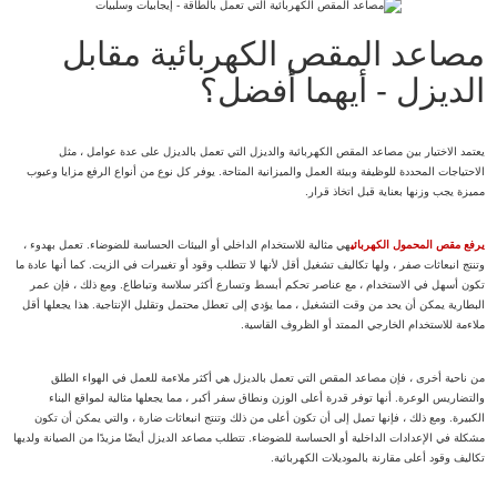
مصاعد المقص الكهربائية مقابل
الديزل - أيهما أفضل؟
يعتمد الاختيار بين مصاعد المقص الكهربائية والديزل التي تعمل بالديزل على عدة عوامل ، مثل
الاحتياجات المحددة للوظيفة وبيئة العمل والميزانية المتاحة. يوفر كل نوع من أنواع الرفع مزايا وعيوب
مميزة يجب وزنها بعناية قبل اتخاذ قرار.
يرفع مقص المحمول الكهربائي
هي مثالية للاستخدام الداخلي أو البيئات الحساسة للضوضاء. تعمل بهدوء ،
وتنتج انبعاثات صفر ، ولها تكاليف تشغيل أقل لأنها لا تتطلب وقود أو تغييرات في الزيت. كما أنها عادة ما
تكون أسهل في الاستخدام ، مع عناصر تحكم أبسط وتسارع أكثر سلاسة وتباطاع. ومع ذلك ، فإن عمر
البطارية يمكن أن يحد من وقت التشغيل ، مما يؤدي إلى تعطل محتمل وتقليل الإنتاجية. هذا يجعلها أقل
ملاءمة للاستخدام الخارجي الممتد أو الظروف القاسية.
من ناحية أخرى ، فإن مصاعد المقص التي تعمل بالديزل هي أكثر ملاءمة للعمل في الهواء الطلق
والتضاريس الوعرة. أنها توفر قدرة أعلى الوزن ونطاق سفر أكبر ، مما يجعلها مثالية لمواقع البناء
الكبيرة. ومع ذلك ، فإنها تميل إلى أن تكون أعلى من ذلك وتنتج انبعاثات ضارة ، والتي يمكن أن تكون
مشكلة في الإعدادات الداخلية أو الحساسة للضوضاء. تتطلب مصاعد الديزل أيضًا مزيدًا من الصيانة ولديها
تكاليف وقود أعلى مقارنة بالموديلات الكهربائية.