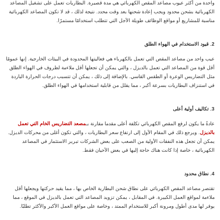
واحدة من أكثر عيوب مصاعد المقص الكهربائي هي مدة قصيرة. البطاريات تعمل على تشغيل المصاعد
الكهربائية بشحن محدود ويجب إعادة شحنها بعد وقت محدد. نتيجة لذلك ، قد لا تكون المصاعد الكهربائية
مناسبة للمشاريع أو مواقع الوظائف طويلة الأجل التي تتطلب استخدامًا مستمرًا.
2. قيود الاستخدام في الهواء الطلق
عيب واحد من مصاعد المقص التي تعمل بالكهرباء هي فعاليتها المحدودة في البيئات الخارجية. إنها عمومًا
أقل قوة من المصاعد التي تعمل بالديزل ، والتي يمكن أن تجعلها أقل ملاءمة لظروف في الهواء الطلق
مثل التضاريس الوعرة أو الطقس القاسي. بالإضافة إلى ذلك ، يمكن أن تتسبب درجات الحرارة الباردة
في استنزاف البطاريات بسرعة أكبر ، مما يقلل من قابلية استخدامها في الهواء الطلق.
3. تكاليف أولية أعلى
عادةً ما يكون لرفع المقص الكهربائي تكلفة أعلى مقدما مقارنة بـ
مصعد التضاريس الخام التي تعمل
بالديزل
. ويرجع ذلك في المقام الأول إلى ارتفاع سعر البطاريات ، والتي تكون أغلى من محركات الديزل.
يمكن أن تجعل هذه النفقات الأولية من الصعب على بعض الشركات تبرير الاستثمار في المصاعد
الكهربائية ، خاصة إذا كانت هناك حاجة إليها في بعض الأحيان فقط.
4. نطاق محدود
تقتصر مصاعد المقص الكهربائي على نطاق شحن البطارية الخاص بها ، مما يقيد حركتها ويجعلها أقل
ملاءمة لمواقع العمل الكبيرة. في المقابل ، يمكن تزويد المصاعد التي تعمل بالديزل في الموقع ، مما
يوفر لها مدى أطول ومرونة أكبر للاستخدام الممتد ، وخاصة على مواقع العمل الأكبر والأكثر تطلبًا.