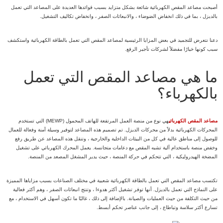
أصبحت مصاعد المقص الكهربائية شائعة بشكل متزايد بسبب فوائدها العديدة على المصاعد التي تعمل
بالديزل ، بما في ذلك انخفاض الضوضاء ، والانبعاثات الصفر ، وانخفاض تكاليف التشغيل.
دعنا نتعرض للتجميد في بعض المزايا الرئيسية لمصاعد المقص التي تعمل بالطاقة الكهربائية واستكشف
سبب كونها خيارًا مفضلاً لشركات تأجير الرفع.
ما هي مصاعد المقص التي تعمل
بالكهرباء؟
مصاعد المقص الكهربائي
هي نوع من منصة العمل المرتفعة للهاتف المحمول (MEWP) التي تستخدم
المحركات الكهربائية بدلاً من محركات الديزل. تم تصميم هذه المصاعد لتوفير وسيلة آمنة وفعالة للعمال
للوصول إلى مناطق عالية في كل من البيئات الداخلية والخارجية ، وتنقل هذه المصاعد عن طريق رفع
وخفض منصة باستخدام آلية تشبه المقص مع دعامات متجانسة. يعمل المحرك الكهربائي على تشغيل
المضخة الهيدروليكية ، التي تتحكم في حركة المنصة ، حيث يدير المشغل المصعد من المنصة.
تكتسب مصاعد المقص التي تعمل بالطاقة الكهربائية شعبية في مختلف الصناعات بسبب مزاياها المميزة
على النماذج التي تعمل بالديزل. أنها توفر تشغيل أكثر هدوءا ، وتنتج انبعاثات الصفر ، وهم أكثر فعالية
من حيث التكلفة من حيث العمليات والصيانة. بالإضافة إلى ذلك ، غالبًا ما تكون أسهل في الاستخدام ، مع
تسارع أكثر سلاسة وتباطاع ، إلى جانب عناصر تحكم أبسط.