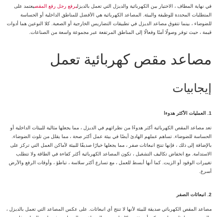
في نهاية المطاف ، الاختيار بين الكهربائية والديزل التي تعمل بالديزل
يرفع رجل رفع المقص
يعتمد على
المتطلبات المحددة للوظيفة والبيئة. المصاعد الكهربائية هي الأفضل للمناطق الداخلية أو الحساسة
للضوضاء ، بينما تتفوق مصاعد الديزل في تطبيقات التضاريس الخارجية أو الصعبة. كلا النوعين هما أدوات
قيمة ، حيث توفر وصولًا آمنًا وفعالًا إلى المناطق المرتفعة عبر مجموعة واسعة من الصناعات.
مصاعد مقص كهربائية تعمل
إيجابيات
1. العمليات الأكثر هدوءا
تعد مصاعد المقص الكهربائية أكثر هدوءًا من نظرائهم في الديزل ، مما يجعلها مثالية للبيئات الداخلية أو
الحساسة للضوضاء. تساهم عملهم الهادئ أيضًا في بيئة عمل أكثر صحة ، مما يقلل من تلوث الضوضاء.
بالإضافة إلى ذلك ، فإنها تنتج انبعاثات صفر ، مما يجعلها خيارًا صديقًا للبيئة لأماكن العمل التي تركز على
الاستدامة. مع انخفاض تكاليف التشغيل ، تكون المصاعد الكهربائية أكثر كفاءة في الطاقة ولا تتطلب
تغييرات الوقود أو الزيت. كما أنها أبسط للعمل ، مع تسارع أكثر سلاسة ، تباطؤ ، وأوقات الرفع والأرض
أسرع.
2. انبعاثات الصفر
مصاعد المقص الكهربائي صديقة للبيئة لأنها لا تنتج أي انبعاثات. على عكس المصاعد التي تعمل بالديزل ،