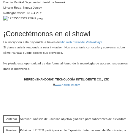
Evento Vertikal Days, recinto ferial de Newark
Lincoln Road, Nueva Jersey
Nottinghamshire, NG24 2TY
¡Conectémonos en el show!
La inscripción está disponible a través de
sitio web oficial de Vertikaldays
.
Si planea asistir, responda a esta invitación. Nos encantaría conocerlo y conversar sobre
cómo HERED puede apoyar sus proyectos.
No pierda esta oportunidad de dar forma al futuro de la tecnología de acceso: ¡esperamos
darle la bienvenida!
HERED (SHANDONG) TECNOLOGÍA INTELIGENTE CO., LTD
🌐
www.hered-lift.com
Anterior
Anterior : Análisis de usuarios objetivo globales para fabricantes de elevadores aéreos
Próximo
Próximo : HERED participará en la Exposición Internacional de Maquinaria para Trabajos Aéreos de Asia 2025 en Shanghái