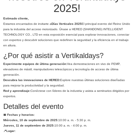
2025!
Estimado cliente,
Estamos encantados de invitarte a
Días Verticales 2025
El principal evento del Reino Unido
para la industria del acceso motorizado. Únase a HERED (SHANDONG) INTELLIGENT
TECHNOLOGY CO., LTD en esta exposición esencial para explorar innovaciones, conectar
con expertos y descubrir soluciones que redefinen la seguridad y la eficiencia en el trabajo
en altura.
¿Por qué asistir a Vertikaldays?
Experimente equipos de última generación:
Vea demostraciones en vivo de PEMP,
elevadores de mástil, manipuladores telescópicos y tecnología de acceso de última
generación.
Descubra las innovaciones de HERED:
Explore nuestras últimas soluciones diseñadas
para mejorar la productividad y la seguridad.
Red y aprendizaje:
Conéctese con líderes de la industria y asista a seminarios dirigidos por
expertos.
Detalles del evento
📅 Fechas y horarios:
Miércoles, 10 de septiembre de 2025:
10:00 a. m. - 5:30 p. m.
Jueves, 11 de septiembre de 2025:
10:00 a. m. - 4:00 p. m.
📍Lugar: