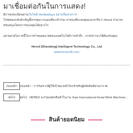
มาเชื่อมต่อกันในการแสดง!
มีการลงทะเบียนผ่าน
เว็บไซต์ Vertikaldays อย่างเป็นทางการ
-
โปรดตอบกลับคำเชิญนี้หากคุณวางแผนที่จะเข้าร่วม เราชอบที่จะพบคุณและหารือว่า Hered สามารถ
สนับสนุนโครงการของคุณได้อย่างไร
อย่าพลาดโอกาสนี้ในการกำหนดอนาคตของเทคโนโลยีการเข้าถึง - เราหวังว่าจะได้ต้อนรับคุณ!
Hered (Shandong) Intelligent Technology Co., Ltd
www.hered-lift.com
ก่อนหน้า
ก่อนหน้า : การวิเคราะห์ผู้ใช้เป้าหมายทั่วโลกสําหรับผู้ผลิตลิฟต์ทางอากาศ
ต่อไป
ต่อไป : HERED จะร่วมแสดงสินค้าในงาน Asia International Aerial Work Machinery Exhibition 2025 ที่เซี่ยงไฮ้
สินค้ายอดนิยม