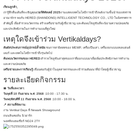
เรียนลูกค้า,
เรารู้สึกตื่นเต้นที่จะเชิญคุณ
เวอร์ติคัลเดย์ 2025
งานแสดงเทคโนโลยีการเข้าถึงพลังงานชั้นนำของสหราช
อาณาจักร พบกับ HERED (SHANDONG) INTELLIGENT TECHNOLOGY CO., LTD ในนิทรรศการ
สำคัญนี้ เพื่อสำรวจนวัตกรรม สร้างเครือข่ายกับผู้เชี่ยวชาญ และค้นพบโซลูชันที่จะนิยามความปลอดภัย
และประสิทธิภาพในการทำงานบนที่สูงใหม่
เหตุใดจึงเข้าร่วม Vertikaldays?
สัมผัสประสบการณ์อุปกรณ์ล้ำสมัย:
ชมการสาธิตสดของ MEWP, เครื่องปีนเสา, เครื่องยกแบบเทเลแฮนด์
เลอร์ และเทคโนโลยีการเข้าถึงรุ่นถัดไป
ค้นพบนวัตกรรมของ HERED:
สำรวจโซลูชันล่าสุดของเราที่ออกแบบมาเพื่อเพิ่มประสิทธิภาพการทำงาน
และความปลอดภัย
เครือข่ายและการเรียนรู้:
เชื่อมต่อกับผู้นำในอุตสาหกรรมและเข้าร่วมสัมมนาที่นำโดยผู้เชี่ยวชาญ
รายละเอียดกิจกรรม
📅 วันที่และเวลา:
วันพุธที่ 10 กันยายน พ.ศ. 2568 :
10:00 - 17:30 น.
วันพฤหัสบดีที่ 11 กันยายน พ.ศ. 2568 :
10:00 - 16:00 น.
📍 สถานที่จัดงาน:
งาน Vertikal Days ที่ Newark Showground
ถนนลินคอล์น นิวอาร์ก
นอตทิงแฮมเชียร์ NG24 2TY