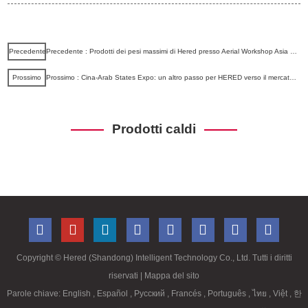
Precedente
Precedente : Prodotti dei pesi massimi di Hered presso Aerial Workshop Asia 2021
Prossimo
Prossimo : Cina-Arab States Expo: un altro passo per HERED verso il mercato internazionale
Prodotti caldi
Copyright ©
Hered (Shandong) Intelligent Technology Co., Ltd. Tutti i diritti
riservati
| Mappa del sito
Parole chiave:
English
,
Español
,
Русский
,
Francés
,
Português
,
ไทย
,
Việt
,
한