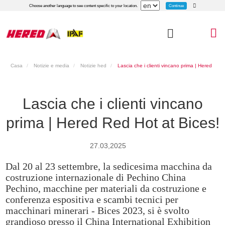
Continue
Choose another language to see content specific to your location.
Casa
Notizie e media
Notizie hed
Lascia che i clienti vincano prima | Hered
Red Hot at Bices!
Lascia che i clienti vincano
prima | Hered Red Hot at Bices!
27.03,2025
Dal 20 al 23 settembre, la sedicesima macchina da
costruzione internazionale di Pechino China
Pechino, macchine per materiali da costruzione e
conferenza espositiva e scambi tecnici per
macchinari minerari - Bices 2023, si è svolto
grandioso presso il China International Exhibition