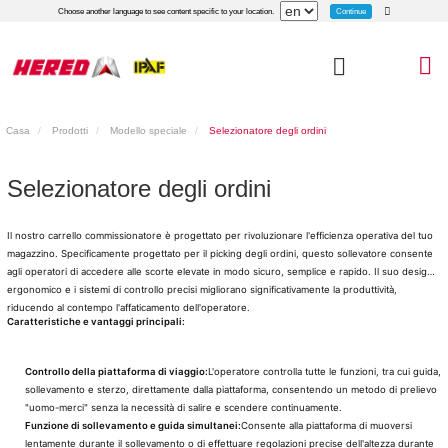
Continue
Choose another language to see content specific to your location.
Casa
Prodotti
Modello speciale
Selezionatore degli ordini
Selezionatore degli ordini
Il nostro carrello commissionatore è progettato per rivoluzionare l'efficienza operativa del tuo
magazzino. Specificamente progettato per il picking degli ordini, questo sollevatore consente
agli operatori di accedere alle scorte elevate in modo sicuro, semplice e rapido. Il suo design
ergonomico e i sistemi di controllo precisi migliorano significativamente la produttività,
riducendo al contempo l'affaticamento dell'operatore.
Caratteristiche e vantaggi principali:
Controllo della piattaforma di viaggio:
L'operatore controlla tutte le funzioni, tra cui guida,
sollevamento e sterzo, direttamente dalla piattaforma, consentendo un metodo di prelievo
"uomo-merci" senza la necessità di salire e scendere continuamente.
Funzione di sollevamento e guida simultanei:
Consente alla piattaforma di muoversi
lentamente durante il sollevamento o di effettuare regolazioni precise dell'altezza durante