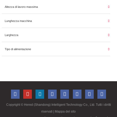
Altezza di lavoro massima
Lunghezza macchina
Larghezza
Tipo di alimentazione
Copyright ©
Hered (Shandong) Intelligent Technology Co., Ltd. Tutti i diritti
riservati
| Mappa del sito