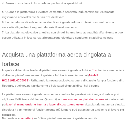
4. Senso di rotazione in loco, adatto per lavori in spazi ridotti.
5. Quando la piattaforma elevatrice compatta è sollevata, può camminare lentamente,
migliorando notevolmente l'efficienza del lavoro.
6. La piattaforma di sollevamento idraulica cingolata adotta un telaio zavorrato e non
necessita di gambe di supporto durante il funzionamento.
7. La piattaforma elevatrice a forbice con cingoli ha una forte adattabilità all'ambiente e può
essere utilizzata in loco senza alimentazione elettrica e condizioni stradali complesse.
Acquista una piattaforma aerea cingolata a
forbice
In qualità di fornitore leader di piattaforme aeree cingolate a forbice,
Ecco
fornisce una varietà
di diverse piattaforme aeree cingolate a forbice in vendita, tra cui (
Modello
HC1216E
,
HC0507E
). Utilizzando la nostra esclusiva struttura di classi e l'ampia funzione di
filtraggio, puoi trovare rapidamente gli elevatori cingolati di cui hai bisogno.
La piattaforma aerea cingolata semovente a forbice ha prestazioni di lunga durata e può
migliorare l'efficienza del lavoro. Questo tipo di
ascensore per piattaforma aerea
è molto adatto
per
lavori di manutenzione interna o lavori di costruzione esterna
La piattaforma aerea elettrica
cingolata ha un tempo di funzionamento più lungo e può garantire un ambiente di lavoro più
silenzioso.
Non esitate a
contattaci
per l'ultima piattaforma aerea cingolata in vendita!