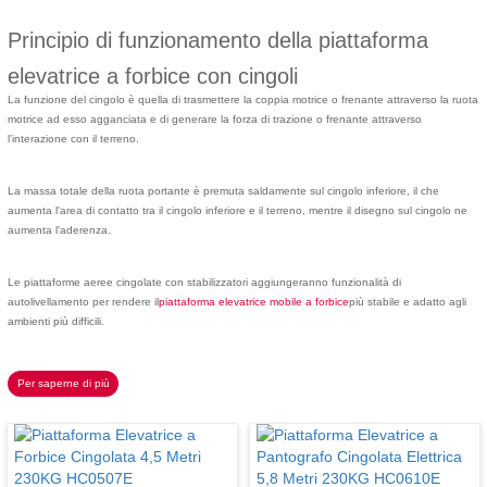
Principio di funzionamento della piattaforma
elevatrice a forbice con cingoli
La funzione del cingolo è quella di trasmettere la coppia motrice o frenante attraverso la ruota
motrice ad esso agganciata e di generare la forza di trazione o frenante attraverso
l'interazione con il terreno.
La massa totale della ruota portante è premuta saldamente sul cingolo inferiore, il che
aumenta l'area di contatto tra il cingolo inferiore e il terreno, mentre il disegno sul cingolo ne
aumenta l'aderenza.
Le piattaforme aeree cingolate con stabilizzatori aggiungeranno funzionalità di
autolivellamento per rendere il
piattaforma elevatrice mobile a forbice
più stabile e adatto agli
ambienti più difficili.
Per saperne di più