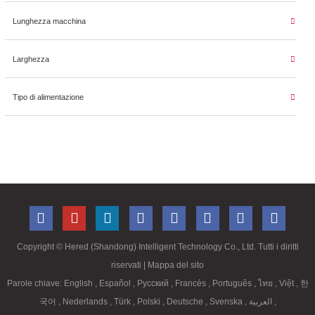
Lunghezza macchina
Larghezza
Tipo di alimentazione
Copyright ©
Hered (Shandong) Intelligent Technology Co., Ltd. Tutti i diritti
riservati
| Mappa del sito
Parole chiave:
English
,
Español
,
Русский
,
Francés
,
Português
,
ไทย
,
Việt
,
한
국어
,
Nederlands
,
Türk
,
Polski
,
Deutsche
,
Svenska
,
العربية
,