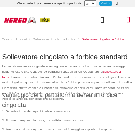
Continue
Choose another language to see content specific to your location.
Casa
Prodotti
Sollevatore cingolato a forbice
Sollevatore cingolato a forbice
standard
Sollevatore cingolato a forbice standard
Le piattaforme aeree cingolate sono leggere e hanno cingoli in gomma per un passaggio
fluido, veloce e sicuro attraverso condizioni stradali difficili. Questo tipo di
sollevatore a
forbice
Funziona con alimentazione CA standard, ha zero emissioni ed è ecologica. Grazie al
telaio cingolato, queste piattaforme elevatrici a forbice possono superare facilmente i pendii e
il loro telaio stretto consente il passaggio attraverso cancelli, cortili, porte standard ed edifici
pubblici. Ciò rende la piattaforma elevatrice a forbice cingolata compatta ideale per una
Vantaggio della piattaforma aerea a forbice
varietà di lavori sia all'interno che all'esterno.
cingolata
1. Batterie di grande capacità, elevata resistenza.
2. Struttura compatta, leggera, accessibile tramite ascensori.
3. Motore e trazione cingolata, bassa rumorosità, maggiore capacità di sorpasso.