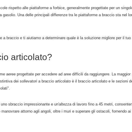
ole rispetto alle piattaforme a forbice, generalmente progettate per un singolo
 gasolio. Una delle principali differenze tra le piattaforme a braccio sta nel l
rme a braccio e ti aiutiamo a determinare quale è la soluzione migliore per il tuo
io articolato?
rme aeree progettate per accedere ad aree difficili da raggiungere. La maggior 
istintiva dei sollevatori a braccio articolato è il braccio articolato e le sezio
olati".
on uno sbraccio impressionante e un'altezza di lavoro fino a 45 metri, consente
 manovrare attorno agli angoli, oltre i muri e superare gli ostacoli, fornendo ai