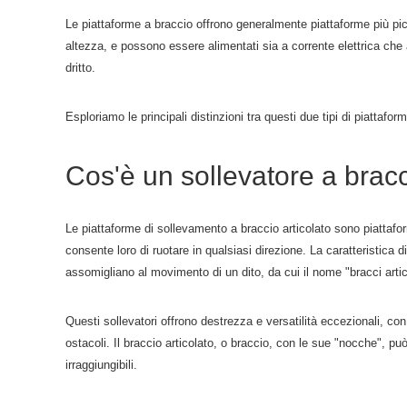
Le piattaforme a braccio offrono generalmente piattaforme più picc
altezza, e possono essere alimentati sia a corrente elettrica che a
dritto.
Esploriamo le principali distinzioni tra questi due tipi di piattafo
Cos'è un sollevatore a bracc
Le piattaforme di sollevamento a braccio articolato sono piattafo
consente loro di ruotare in qualsiasi direzione. La caratteristica d
assomigliano al movimento di un dito, da cui il nome "bracci artic
Questi sollevatori offrono destrezza e versatilità eccezionali, c
ostacoli. Il braccio articolato, o braccio, con le sue "nocche", può
irraggiungibili.