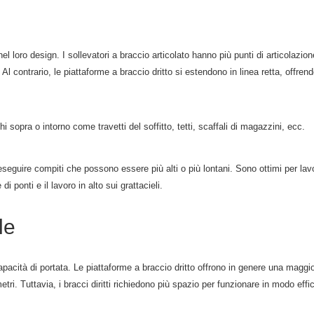
el loro design. I sollevatori a braccio articolato hanno più punti di articolazion
o. Al contrario, le piattaforme a braccio dritto si estendono in linea retta, offr
hi sopra o intorno come travetti del soffitto, tetti, scaffali di magazzini, ecc.
r eseguire compiti che possono essere più alti o più lontani. Sono ottimi per la
 di ponti e il lavoro in alto sui grattacieli.
le
apacità di portata. Le piattaforme a braccio dritto offrono in genere una maggior
etri. Tuttavia, i bracci diritti richiedono più spazio per funzionare in modo 