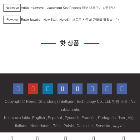
Ngawoye
Article ngawoye : Liaocheng Key Projects 정부 대표단이 방문했다
Fuwuye
Ruwo fuwube : New Start, Hered는 새로운 사무실 건물을 열었습니다
핫 상품
Copyright ©
Hered (Shandong) Intelligent Technology Co., Ltd. 판권 소유
| Na
nabtərambe
Kalimawa faida:
English
,
Español
,
Русский
,
Francés
,
Português
,
ไทย
,
Việt
,
Italiano
,
Nederlands
,
Türk
,
Polski
,
Deutsche
,
Svenska
,
العربية
,