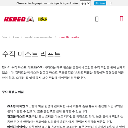
Continue
Choose another language to see content specific to your location.
fato
kare
model musammanbe
mast lift mastbe
수직 마스트 리프트
당사의 수직 마스트 리프트(VML) 시리즈는 매우 협소한 공간에서 고강도 수직 작업을 위해 설계되
었습니다. 컴팩트한 베이스와 견고한 마스트 구조를 갖춘 VML은 탁월한 안정성과 유연성을 제공
하여 창고, 소매점 및 실내 유지 보수 작업에 이상적인 선택입니다.
주요 특징 및 이점:
초소형 디자인:
최소한의 회전 반경과 컴팩트한 섀시 덕분에 좁은 통로와 혼잡한 작업 구역을
쉽게 이동할 수 있으며, 표준 출입구도 쉽게 통과할 수 있습니다.
견고한 마스트 구조:
듀얼 또는 트리플 마스트 디자인을 특징으로 하며, 높은 곳에서 작업하는
동안 뛰어난 안정성과 견고성을 보장하여 운전자에게 완벽한 자신감을 제공합니다.
비마킹 타이어:
민감한 바닥 표면을 효과적으로 보호하는 표준 논마킹 타이어가 장착되어 있어