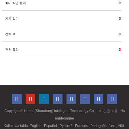
최대 작업 높이
기계 길이
전체 폭
전원 유형
Copyright ©
Hered (Shandong) Intelligent Technology Co., Ltd. 판권 소유
| Na
nabtərambe
Kalimawa faida:
English
,
Español
,
Русский
,
Francés
,
Português
,
ไทย
,
Việt
,