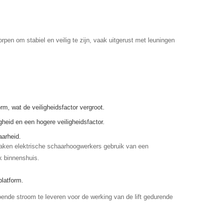
orpen om stabiel en veilig te zijn, vaak uitgerust met leuningen
rm, wat de veiligheidsfactor vergroot.
heid en een hogere veiligheidsfactor.
aarheid.
maken elektrische schaarhoogwerkers gebruik van een
k binnenshuis.
platform.
oende stroom te leveren voor de werking van de lift gedurende