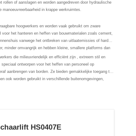
t met rollen of aanslagen en worden aangedreven door hydraulische
de manoeuvreerbaarheid in krappe werkruimtes.
draagbare hoogwerkers en worden vaak gebruikt om zware
al voor het hanteren en heffen van bouwmaterialen zoals cement,
k binnenshuis vanwege het ontbreken van uitlaatemissies of harde
er, minder omvangrijk en hebben kleine, smallere platforms dan
ers die milieuvriendelijk en efficiënt zijn , extreem stil en
s speciaal ontworpen voor het heffen van personeel op
teraf aanbrengen van borden. Ze bieden gemakkelijke toegang tot
en ook worden gebruikt in verschillende buitenomgevingen,
het uitvoeren van een verscheidenheid aan bouwgerelateerde
em contact met ons op
!
Schaarlift HS0407E