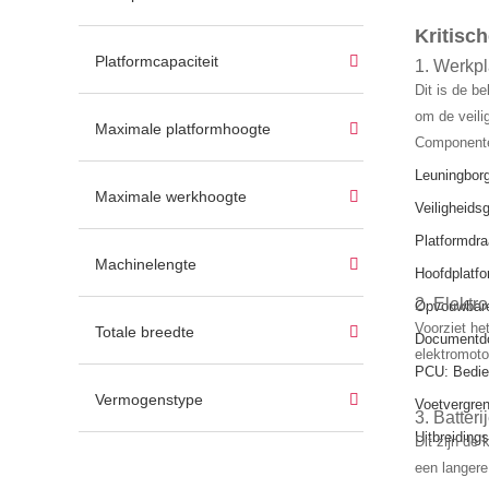
Kritisc
Platformcapaciteit
1. Werkpl
Dit is de be
om de veili
Maximale platformhoogte
Componente
Leuningborg
Maximale werkhoogte
Veiligheidsg
Platformdra
Machinelengte
Hoofdplatfo
2. Elektr
Opvouwbare 
Voorziet he
Totale breedte
Documentdoo
elektromoto
PCU: Bedie
Vermogenstype
Voetvergren
3. Batteri
Uitbreiding
Dit zijn de
een langere