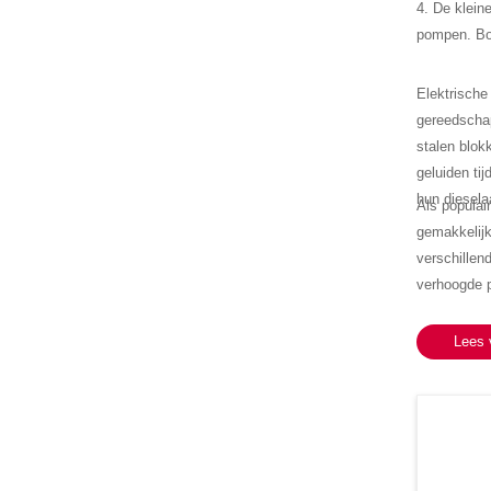
4. De kleine
pompen. Bov
Elektrisch
gereedschap
stalen blok
geluiden ti
hun diesel
Als populai
gemakkelijk
verschillen
verhoogde p
zoals het s
taken. Voor
Lees 