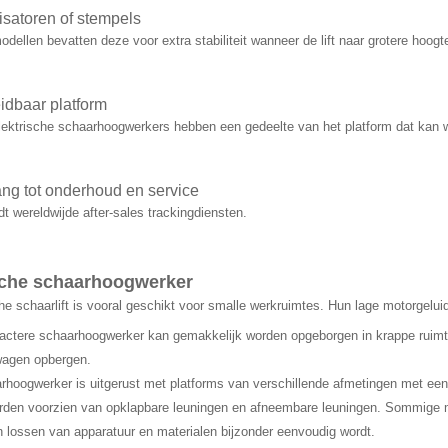
lisatoren of stempels
ellen bevatten deze voor extra stabiliteit wanneer de lift naar grotere hoogte
eidbaar platform
ktrische schaarhoogwerkers hebben een gedeelte van het platform dat kan wo
ng tot onderhoud en service
 wereldwijde after-sales trackingdiensten.
sche schaarhoogwerker
che schaarlift is vooral geschikt voor smalle werkruimtes. Hun lage motorgelu
ctere schaarhoogwerker kan gemakkelijk worden opgeborgen in krappe ruimt
wagen opbergen.
rhoogwerker is uitgerust met platforms van verschillende afmetingen met e
rden voorzien van opklapbare leuningen en afneembare leuningen. Sommige mo
n lossen van apparatuur en materialen bijzonder eenvoudig wordt.