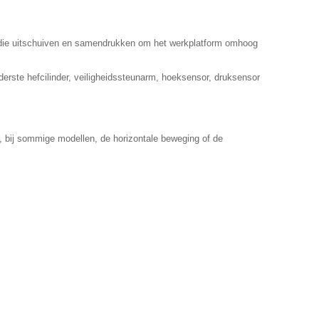
r) die uitschuiven en samendrukken om het werkplatform omhoog
derste hefcilinder, veiligheidssteunarm, hoeksensor, druksensor
n, bij sommige modellen, de horizontale beweging of de