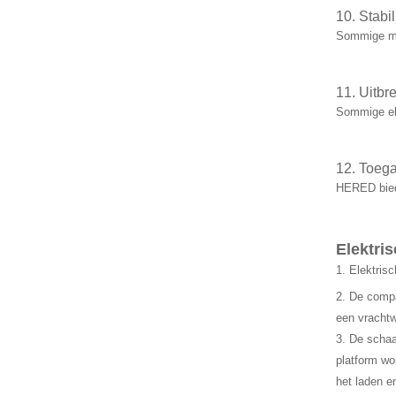
10. Stabi
Sommige mod
11. Uitbr
Sommige ele
12. Toega
HERED biedt
Elektri
1. Elektris
2. De compa
een vracht
3. De schaa
platform wo
het laden e