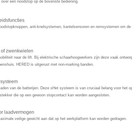
 over een noodstop op de bovenste bediening.
heidsfuncties
oodstopknoppen, anti-knelsystemen, kantelsensoren en remsystemen om de veili
 of zwenkwielen
obiliteit naar de lift. Bij elektrische schaarhoogwerkers zijn deze vaak ontwo
nenshuis. HERED is uitgerust met non-marking banden.
dsysteem
laden van de batterijen. Deze sHet systeem is van cruciaal belang voor het o
 stekker die op een gewoon stopcontact kan worden aangesloten.
tor laadvermogen
aximale veilige gewicht aan dat op het werkplatform kan worden gedragen.