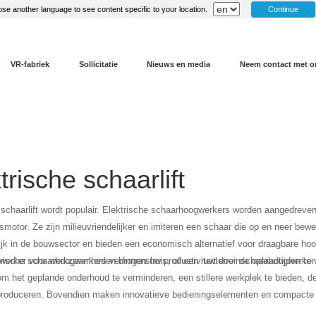
Continue
se another language to see content specific to your location.
VR-fabriek
Sollicitatie
Nieuws en media
Neem contact met o
trische schaarlift
 schaarlift wordt populair. Elektrische schaarhoogwerkers worden aangedreven 
smotor. Ze zijn milieuvriendelijker en imiteren een schaar die op en neer b
rijk in de bouwsector en bieden een economisch alternatief voor draagbare h
erker voor werkzaamheden binnenshuis, of een ruwterreinschaarhoogwerker 
rische schaarhoogwerkers verhogen uw productiviteit door de oplaadtijden te 
m het geplande onderhoud te verminderen, een stillere werkplek te bieden, de
 produceren. Bovendien maken innovatieve bedieningselementen en compacte a