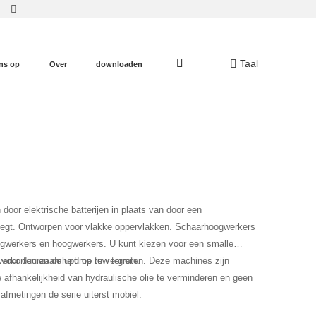
Taal
ns op
Over
downloaden
door elektrische batterijen in plaats van door een
eweegt. Ontworpen voor vlakke oppervlakken. Schaarhoogwerkers
oogwerkers en hoogwerkers. U kunt kiezen voor een smalle
voor duurzaamheid op ruw terrein.
verkorten en de uptime te vergroten. Deze machines zijn
 afhankelijkheid van hydraulische olie te verminderen en geen
fmetingen de serie uiterst mobiel.