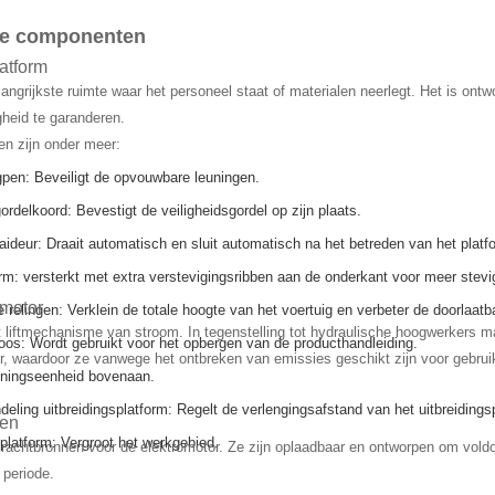
he componenten
atform
langrijkste ruimte waar het personeel staat of materialen neerlegt. Het is ontw
gheid te garanderen.
n zijn onder meer:
pen: Beveiligt de opvouwbare leuningen.
ordelkoord: Bevestigt de veiligheidsgordel op zijn plaats.
aideur: Draait automatisch en sluit automatisch na het betreden van het platfo
rm: versterkt met extra verstevigingsribben aan de onderkant voor meer stevig
omotor
relingen: Verklein de totale hoogte van het voertuig en verbeter de doorlaatb
t liftmechanisme van stroom. In tegenstelling tot hydraulische hoogwerkers 
s: Wordt gebruikt voor het opbergen van de producthandleiding.
r, waardoor ze vanwege het ontbreken van emissies geschikt zijn voor gebrui
ningseenheid bovenaan.
deling uitbreidingsplatform: Regelt de verlengingsafstand van het uitbreidings
jen
splatform: Vergroot het werkgebied.
 krachtbronnen voor de elektromotor. Ze zijn oplaadbaar en ontworpen om vold
 periode.