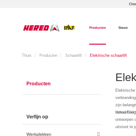
Choo
Producten
Steun
Thuis
Producten
Schaarlift
Elektrische schaarlift
Elek
Producten
Elektrische
verbranding
zijn belang
schaarhoogw
Hered Elekt
Verfijn op
ontworpen o
uitstoot te
Werkplekken