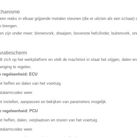
chanisme
 een reeks in elkaar grijpende metalen steunen (die er uitzien als een schaa
e brengen.
 zijn onder meer: binnenvork, draaipen, bovenste hefcilinder, buitenvork, on
uratiescherm
t zich op het werkplatform en stelt de machinist in staat het stijgen, dalen e
enging te regelen.
e regeleenheid: ECU
et heffen en dalen van het voertuig.
utalarmcodes weer.
t instellen, aanpassen en bekijken van parameters mogelijk.
e regeleenheid: PCU
et heffen, dalen, verplaatsen en sturen van het voertuig.
utalarmcodes weer.