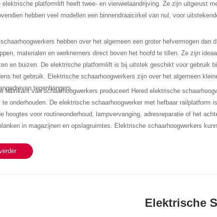
 elektrische platformlift heeft twee- en vierwielaandrijving. Ze zijn uitgerus
endien hebben veel modellen een binnendraaicirkel van nul, voor uitsteken
e schaarhoogwerkers hebben over het algemeen een groter hefvermogen dan 
pen, materialen en werknemers direct boven het hoofd te tillen. Ze zijn idea
ken en buizen. De elektrische platformlift is bij uitstek geschikt voor gebrui
jdens het gebruik. Elektrische schaarhoogwerkers zijn over het algemeen klein
aangedreven tegenhangers.
re
fabrikant van schaarhoogwerkers
produceert Hered elektrische schaarhoogwerk
 te onderhouden. De elektrische schaarhoogwerker met hefbaar railplatform i
de hoogtes voor routineonderhoud, lampvervanging, adresreparatie of het ach
lanken in magazijnen en opslagruimtes. Elektrische schaarhoogwerkers kunn
choonmaken van dakgoten, het snoeien van bomen, het wassen van ramen en 
 de hoogwaardige elektrische schaarhoogwerker die te koop is, welkom bij
ne
verder
Elektrische 