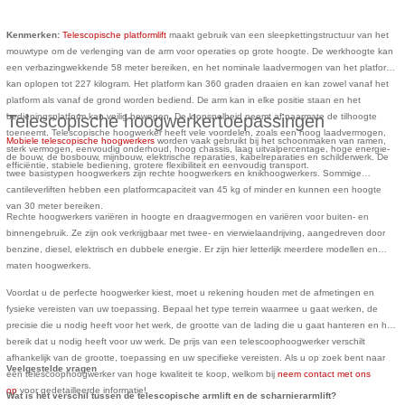
Kenmerken:
Telescopische platformlift
maakt gebruik van een sleepkettingstructuur van het
mouwtype om de verlenging van de arm voor operaties op grote hoogte. De werkhoogte kan
een verbazingwekkende 58 meter bereiken, en het nominale laadvermogen van het platform
kan oplopen tot 227 kilogram. Het platform kan 360 graden draaien en kan zowel vanaf het
platform als vanaf de grond worden bediend. De arm kan in elke positie staan en het
bedieningsplatform kan veilig bewegen. De loopsnelheid neemt af naarmate de tilhoogte
Telescopische hoogwerkertoepassingen
toeneemt. Telescopische hoogwerker heeft vele voordelen, zoals een hoog laadvermogen,
Mobiele telescopische hoogwerkers
worden vaak gebruikt bij het schoonmaken van ramen,
sterk vermogen, eenvoudig onderhoud, hoog chassis, laag uitvalpercentage, hoge energie-
de bouw, de bosbouw, mijnbouw, elektrische reparaties, kabelreparaties en schilderwerk. De
efficiëntie, stabiele bediening, grotere flexibiliteit en eenvoudig transport.
twee basistypen
hoogwerkers
zijn rechte hoogwerkers en knikhoogwerkers. Sommige
cantileverliften hebben een platformcapaciteit van 45 kg of minder en kunnen een hoogte
van 30 meter bereiken.
Rechte hoogwerkers variëren in hoogte en draagvermogen en variëren voor buiten- en
binnengebruik. Ze zijn ook verkrijgbaar met twee- en vierwielaandrijving, aangedreven door
benzine, diesel, elektrisch en dubbele energie. Er zijn hier letterlijk meerdere modellen en
maten hoogwerkers.
Voordat u de perfecte hoogwerker kiest, moet u rekening houden met de afmetingen en
fysieke vereisten van uw toepassing. Bepaal het type terrein waarmee u gaat werken, de
precisie die u nodig heeft voor het werk, de grootte van de lading die u gaat hanteren en het
bereik dat u nodig heeft voor uw werk. De prijs van een telescoophoogwerker verschilt
afhankelijk van de grootte, toepassing en uw specifieke vereisten. Als u op zoek bent naar
Veelgestelde vragen
een telescoophoogwerker van hoge kwaliteit te koop, welkom bij
neem contact met ons
op
voor gedetailleerde informatie!
Wat is het verschil tussen de telescopische armlift en de scharnierarmlift?