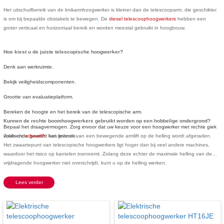
Het uitschuifbereik van de knikarmhoogwerker is kleiner dan de telescooparm, die geschikter
is om bij bepaalde obstakels te bewegen. De
diesel telescoophoogwerkers
hebben een
groter verticaal en horizontaal bereik en worden meestal gebruikt in hoogbouw.
Hoe kiest u de juiste telescopische hoogwerker?
Denk aan werkruimte.
Bekijk veiligheidscomponenten.
Grootte van evaluatieplatform.
Bereken de hoogte en het bereik van de telescopische arm.
Kunnen de rechte boomhoogwerkers gebruikt worden op een hobbelige ondergrond?
Bepaal het draagvermogen. Zorg ervoor dat uw keuze voor een hoogwerker met rechte giek
voldoende gewicht kan leveren.
Zoals de
schaarlift
, het gebruik van een bewegende armlift op de helling wordt afgeraden.
Het zwaartepunt van telescopische hoogwerkers ligt hoger dan bij veel andere machines,
waardoor het risico op kantelen toeneemt. Zolang deze echter de maximale helling van de
vrijdragende hoogwerker niet overschrijdt, kunt u op de helling werken.
Lees verder