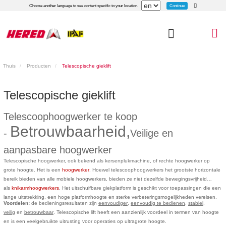
Continue
Choose another language to see content specific to your location.
Thuis
Producten
Telescopische gieklift
Telescopische gieklift
Telescoophoogwerker te koop
Betrouwbaarheid,
-
Veilige en
aanpasbare hoogwerker
Telescopische hoogwerker, ook bekend als kersenplukmachine, of rechte hoogwerker op
grote hoogte. Het is een
hoogwerker
. Hoewel telescoophoogwerkers het grootste horizontale
bereik bieden van alle mobiele hoogwerkers, bieden ze niet dezelfde bewegingsvrijheid
als
knikarmhoogwerkers
. Het uitschuifbare giekplatform is geschikt voor toepassingen die een
lange uitstrekking, een hoge platformhoogte en sterke verbeteringsmogelijkheden vereisen.
Voordelen:
de bedieningsresultaten zijn
eenvoudiger
,
eenvoudig te bedienen
,
stabiel,
veilig
en
betrouwbaar
. Telescopische lift heeft een aanzienlijk voordeel in termen van hoogte
en is een veelgebruikte uitrusting voor operaties op ultragrote hoogte.