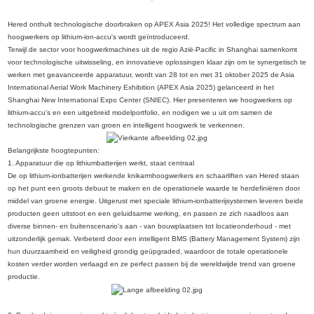
Hered onthult technologische doorbraken op APEX Asia 2025! Het volledige spectrum aan
hoogwerkers op lithium-ion-accu's wordt geïntroduceerd.
Terwijl de sector voor hoogwerkmachines uit de regio Azië-Pacific in Shanghai samenkomt
voor technologische uitwisseling, en innovatieve oplossingen klaar zijn om te synergetisch te
werken met geavanceerde apparatuur, wordt van 28 tot en met 31 oktober 2025 de Asia
International Aerial Work Machinery Exhibition (APEX Asia 2025) gelanceerd in het
Shanghai New International Expo Center (SNIEC). Hier presenteren we hoogwerkers op
lithium-accu's en een uitgebreid modelportfolio, en nodigen we u uit om samen de
technologische grenzen van groen en intelligent hoogwerk te verkennen.
Belangrijkste hoogtepunten:
1. Apparatuur die op lithiumbatterijen werkt, staat centraal
De op lithium-ionbatterijen werkende knikarmhoogwerkers en schaarliften van Hered staan ​​
op het punt een groots debuut te maken en de operationele waarde te herdefiniëren door
middel van groene energie. Uitgerust met speciale lithium-ionbatterijsystemen leveren beide
producten geen uitstoot en een geluidsarme werking, en passen ze zich naadloos aan
diverse binnen- en buitenscenario's aan - van bouwplaatsen tot locatieonderhoud - met
uitzonderlijk gemak. Verbeterd door een intelligent BMS (Battery Management System) zijn
hun duurzaamheid en veiligheid grondig geüpgraded, waardoor de totale operationele
kosten verder worden verlaagd en ze perfect passen bij de wereldwijde trend van groene
productie.