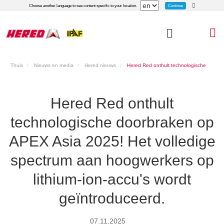
Continue
Choose another language to see content specific to your location.
Thuis
Nieuws en media
Hered nieuws
Hered Red onthult technologische
doorbraken op APEX Asia 2025! Het volledige spectrum aan hoogwerkers op lithium-
Hered Red onthult
ion-accu's wordt geïntroduceerd.
technologische doorbraken op
APEX Asia 2025! Het volledige
spectrum aan hoogwerkers op
lithium-ion-accu's wordt
geïntroduceerd.
07.11,2025