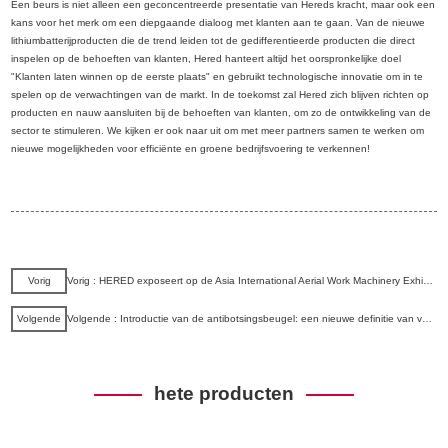
Een beurs is niet alleen een geconcentreerde presentatie van Hereds kracht, maar ook een
kans voor het merk om een ​​diepgaande dialoog met klanten aan te gaan. Van de nieuwe
lithiumbatterijproducten die de trend leiden tot de gedifferentieerde producten die direct
inspelen op de behoeften van klanten, Hered hanteert altijd het oorspronkelijke doel
"Klanten laten winnen op de eerste plaats" en gebruikt technologische innovatie om in te
spelen op de verwachtingen van de markt. In de toekomst zal Hered zich blijven richten op
producten en nauw aansluiten bij de behoeften van klanten, om zo de ontwikkeling van de
sector te stimuleren. We kijken er ook naar uit om met meer partners samen te werken om
nieuwe mogelijkheden voor efficiënte en groene bedrijfsvoering te verkennen!
Vorig
Vorig : HERED exposeert op de Asia International Aerial Work Machinery Exhibition 2025 in Shanghai
Volgende
Volgende : Introductie van de antibotsingsbeugel: een nieuwe definitie van veiligheid voor zelfrijdende hoogwerkers.
hete producten