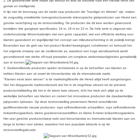
2. De gloednieuwe serie maakt zijn debuut en leidt de industrie naar een nieuwe trend van
gemak en intelligentie.
In lijn met de kernvraag van de markt naar producten die "handiger en slimmer" zijn, maken
de zorgvuldig ontwikkelde torengestructureerde telescopische giekproducten van Hered een
grootse verschijning op de tentoonstelling. De producten die dit keer worden gelanceerd,
bestrijken drie gangbare specificaties: 16 m, 18 m en 22 m. De hele serie is uitgerust met
onderhoudsvrije lithium-batterijen met een grote capaciteit, wat een efficiënte werking voor
klanten garandeert en tegelijkertijd het concept van milieubescherming in de praktijk brengt.
Bovendien kan de giek van het product flexibel bewegingen coördineren en behoudt het
het originele ontwerp van de oscillerende as, waardoor een hoge wendbaarheid wordt
gecombineerd met sterke off-road prestaties om complexe werkomstandigheden gemakkelijk
aan te kunnen.
3. Gediversifieerde producten spelen rechtstreeks in op de behoeften van klanten en
trekken klanten aan uit zowel de binnenlandse als de internationale markt.
"Klanten eerst laten winnen" is de marketingfilosofie die Hered altijd heeft aangehangen.
Van het diepgaande marktonderzoek dat het in de beginfase uitvoert tot de precieze
productontwikkeling die het in de latere fase uitvoert, richt het merk zich altijd op de
werkelijke behoeften van klanten en creëert het innovatieve producten die daadwerkelijke
pijnpunten oplossen. Op deze tentoonstelling presenteert Herred verschillende
gedifferentieerde nieuwe producten: rups zelfnivellerende schaarliften, rups zelfnivellerende
knikarmhoogwerkers, kleine goederenverzamelliften en kleine 9-meter knikarmhoogwerkers.
Het zeer gerichte productontwerp trekt veel binnenlandse en internationale klanten aan om
langs te komen voor advies, waardoor het een populaire attractie is op de
tentoonstellingslocatie.