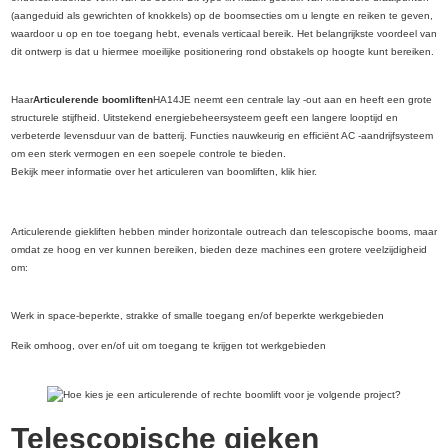
(aangeduid als gewrichten of knokkels) op de boomsecties om u lengte en reiken te geven,
waardoor u op en toe toegang hebt, evenals verticaal bereik. Het belangrijkste voordeel van
dit ontwerp is dat u hiermee moeilijke positionering rond obstakels op hoogte kunt bereiken.
Haar
Articulerende boomliften
HA14JE neemt een centrale lay -out aan en heeft een grote
structurele stijfheid. Uitstekend energiebeheersysteem geeft een langere looptijd en
verbeterde levensduur van de batterij. Functies nauwkeurig en efficiënt AC -aandrijfsysteem
om een ​​sterk vermogen en een soepele controle te bieden.
Bekijk meer informatie over het articuleren van boomliften, klik hier.
Articulerende giekliften hebben minder horizontale outreach dan telescopische booms, maar
omdat ze hoog en ver kunnen bereiken, bieden deze machines een grotere veelzijdigheid
om:
Werk in space-beperkte, strakke of smalle toegang en/of beperkte werkgebieden
Reik omhoog, over en/of uit om toegang te krijgen tot werkgebieden
Telescopische gieken