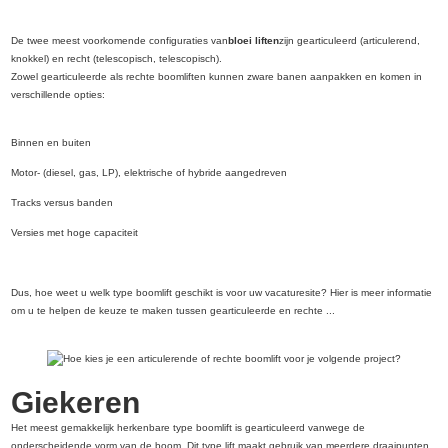
De twee meest voorkomende configuraties van
bloei liften
zijn gearticuleerd (articulerend,
knokkel) en recht (telescopisch, telescopisch).
Zowel gearticuleerde als rechte boomliften kunnen zware banen aanpakken en komen in
verschillende opties:
Binnen en buiten
Motor- (diesel, gas, LP), elektrische of hybride aangedreven
Tracks versus banden
Versies met hoge capaciteit
Dus, hoe weet u welk type boomlift geschikt is voor uw vacaturesite? Hier is meer informatie
om u te helpen de keuze te maken tussen gearticuleerde en rechte ...
Giekeren
Het meest gemakkelijk herkenbare type boomlift is gearticuleerd vanwege de
onderscheidende vorm van de boom. Dit type lift maakt gebruik van meerdere draaipunten