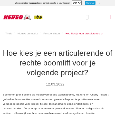
Continue
Choose another language to see content specific to your location.
Thuis
Nieuws en media
Persberichten
Hoe kies je een articulerende of
rechte boomlift voor je volgende project?
Hoe kies je een articulerende of
rechte boomlift voor je
volgende project?
12.03,2022
Boomliften (ook bekend als mobiel verhoogde werkplatforms, MEWPS of "Cherry Pickers")
gebruiken boomsecties om werknemers en gereedschappen te positioneren in een
verhoogde positie voor tijdelijk, flexibel toegangswerk, zoals onderhouds- en
constructietaken. Dit type apparatuur wordt geleverd in verschillende configuraties die
variëren, afhankelijk van hoe deze machines overhead werkgebieden bereiken.