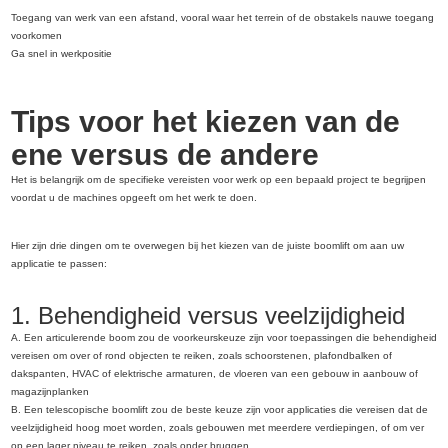
Toegang van werk van een afstand, vooral waar het terrein of de obstakels nauwe toegang
voorkomen
Ga snel in werkpositie
Tips voor het kiezen van de
ene versus de andere
Het is belangrijk om de specifieke vereisten voor werk op een bepaald project te begrijpen
voordat u de machines opgeeft om het werk te doen.
Hier zijn drie dingen om te overwegen bij het kiezen van de juiste boomlift om aan uw
applicatie te passen:
1. Behendigheid versus veelzijdigheid
A. Een articulerende boom zou de voorkeurskeuze zijn voor toepassingen die behendigheid
vereisen om over of rond objecten te reiken, zoals schoorstenen, plafondbalken of
dakspanten, HVAC of elektrische armaturen, de vloeren van een gebouw in aanbouw of
magazijnplanken
B. Een telescopische boomlift zou de beste keuze zijn voor applicaties die vereisen dat de
veelzijdigheid hoog moet worden, zoals gebouwen met meerdere verdiepingen, of om ver
op een lager niveau te reiken, zoals onder bruggen.