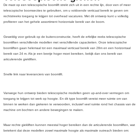
De mast op een telescopische boomlift strekt zich uit in een rechte lijn, door een of meer
telescopische boomsecties te gebruiken, om u voldoende verticaal bereik te geven om
rechtstreeks toegang te krijgen tot overhead vacatures. Met dit ontwerp kunt u volledig
profiteren van het gehele assortiment horizontale bereik van de boom.
Geweldig voor gebruik op de buitenconstructie, heeft de erfelijke reeks telescopische
boomliften verschillende modellen met verschillende capaciteiten. Onze telescopische
boomliften gaan helemaal tot een maximaal verticaal bereik van 28m en een horizontaal
bereik van 24 m. Als je een beetje hoger moet bereiken, bekijk dan ons bereik van
articulerende giekliften.
Snelle link naar leveranciers van boomlift.
Vanwege hun ontwerp bieden telescopische modellen geen up-and-over vermogen om
toegang te krijgen tot werk op hoogte. En dit type boomlift vereist meer ruimte om van
binnen te werken dan giekeren te verwoorden, inclusief veel ruimte rond het chassis van de
machine om bochten en andere bewegingen te maken.
Maar rechte giekliften kunnen meestal hoger bereiken dan de articulerende boomliften, wat
betekent dat deze modellen zowel maximale hoogte als maximale outreach bieden om: