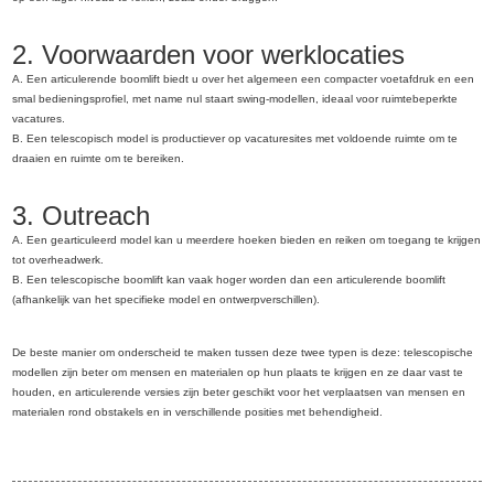
2. Voorwaarden voor werklocaties
A. Een articulerende boomlift biedt u over het algemeen een compacter voetafdruk en een
smal bedieningsprofiel, met name nul staart swing-modellen, ideaal voor ruimtebeperkte
vacatures.
B. Een telescopisch model is productiever op vacaturesites met voldoende ruimte om te
draaien en ruimte om te bereiken.
3. Outreach
A. Een gearticuleerd model kan u meerdere hoeken bieden en reiken om toegang te krijgen
tot overheadwerk.
B. Een telescopische boomlift kan vaak hoger worden dan een articulerende boomlift
(afhankelijk van het specifieke model en ontwerpverschillen).
De beste manier om onderscheid te maken tussen deze twee typen is deze: telescopische
modellen zijn beter om mensen en materialen op hun plaats te krijgen en ze daar vast te
houden, en articulerende versies zijn beter geschikt voor het verplaatsen van mensen en
materialen rond obstakels en in verschillende posities met behendigheid.