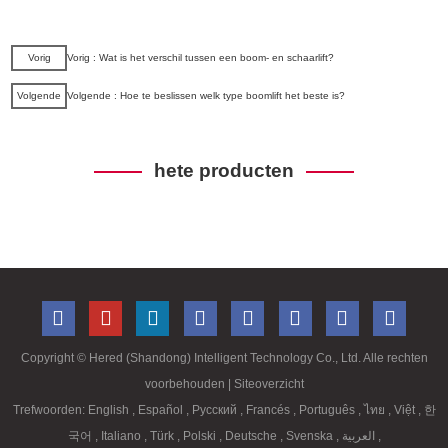
Vorig
Vorig : Wat is het verschil tussen een boom- en schaarlift?
Volgende
Volgende : Hoe te beslissen welk type boomlift het beste is?
hete producten
Copyright ©
Hered (Shandong) Intelligent Technology Co., Ltd. Alle rechten
voorbehouden
| Siteoverzicht
Trefwoorden:
English
,
Español
,
Русский
,
Francés
,
Português
,
ไทย
,
Việt
,
한
국어
,
Italiano
,
Türk
,
Polski
,
Deutsche
,
Svenska
,
العربية
,