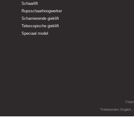
Schaarlift
Rupsschaarhoogwerker
Scharnierende gieklift
Telescopische gieklift
Speciaal model
Copyr
Trefwoorden:
English
,