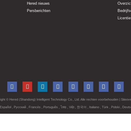
Hered nieuws
Overzic
Persberichten
Bedrijfs
Licentie
ight ©
Hered (Shandong) Intelligent Technology Co., Ltd. Alle rechten voorbehouden
| Siteov
Español
,
Русский
,
Francés
,
Português
,
ไทย
,
Việt
,
한국어
,
Italiano
,
Türk
,
Polski
,
Deut