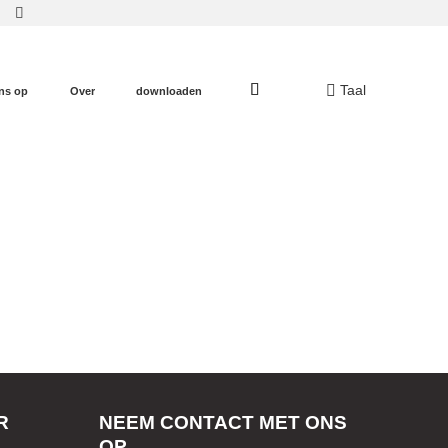
Taal
ns op
Over
downloaden
R
NEEM CONTACT MET ONS
OP