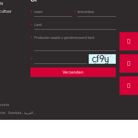
ht
cultuur
Verzenden
erzicht
sche
,
Svenska
,
العربية
,