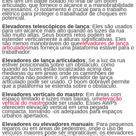
Eles têm um balde isolado no final de um boom
articulado, que fornece o alcance e a manobrabilidade
necessários. O isolamento é crucial para o trabalho
elétrico para proteger o trabalhador de choques em
potencial.
Elevadores telescópicos de lança
: Eles são usados ​​
para um alcance mais alto quando as luzes da rua
são muito altas. Seus booms retos podem se
estender verticalmente a alturas significativas. Eles
são menos manobráveis ​​do que
elevadores de lança
articulados
mas forneça uma plataforma estável para o
trabalhador.
Elevadores de lança articulados
: Se a luz da rua
estiver posicionada sobre um obstáculo, como
quando as luzes estão localizadas acima das
medianas ou em áreas onde os caminhões de
caçamba não podem ir, um elevador de lança
articulado pode ser usado. O boom dobrável permite
que a plataforma se estenda sobre o obstáculo.
Elevadores verticais do mastro
: Em áreas com
espaço limitado e luzes mais baixas, um
elevação
vertical do mastro
pode ser usado. Esses AWPs
oferecem elevação vertical em uma pegada
compacta, tornando -os adequados para espaços
urbanos apertados.
Elevadores ou elevadores manuais
: Para pequenos
reparos ou em áreas de pedestres, onde o uso de
veículos maiores pode ser impraticável, os elevadores