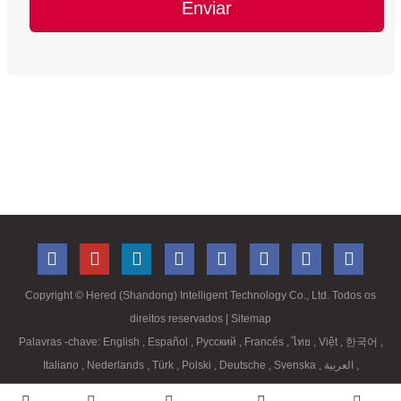
Enviar
Copyright ©
Hered (Shandong) Intelligent Technology Co., Ltd. Todos os
direitos reservados
| Sitemap
Palavras -chave:
English
,
Español
,
Русский
,
Francés
,
ไทย
,
Việt
,
한국어
,
Italiano
,
Nederlands
,
Türk
,
Polski
,
Deutsche
,
Svenska
,
العربية
,