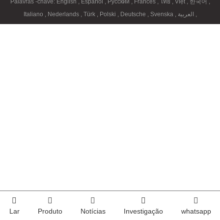
Palavras -chave:
English
,
Español
,
Русский
,
Francés
,
ไทย
,
Việt
,
한국어
,
Italiano
,
Nederlands
,
Türk
,
Polski
,
Deutsche
,
Svenska
,
العربية
,
Lar
Produto
Notícias
Investigação
whatsapp