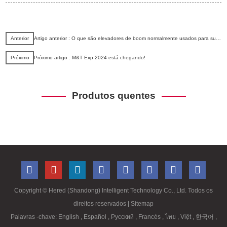
Anterior
Artigo anterior : O que são elevadores de boom normalmente usados ​​para suportar?
Próximo
Próximo artigo : M&T Exp 2024 está chegando!
Produtos quentes
Copyright ©
Hered (Shandong) Intelligent Technology Co., Ltd. Todos os
direitos reservados
| Sitemap
Palavras -chave:
English
,
Español
,
Русский
,
Francés
,
ไทย
,
Việt
,
한국어
,