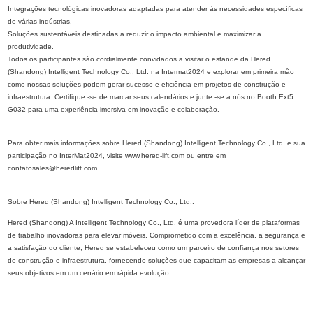
Integrações tecnológicas inovadoras adaptadas para atender às necessidades específicas
de várias indústrias.
Soluções sustentáveis ​​destinadas a reduzir o impacto ambiental e maximizar a
produtividade.
Todos os participantes são cordialmente convidados a visitar o estande da Hered
(Shandong) Intelligent Technology Co., Ltd. na Intermat2024 e explorar em primeira mão
como nossas soluções podem gerar sucesso e eficiência em projetos de construção e
infraestrutura. Certifique -se de marcar seus calendários e junte -se a nós no Booth Ext5
G032 para uma experiência imersiva em inovação e colaboração.
Para obter mais informações sobre Hered (Shandong) Intelligent Technology Co., Ltd. e sua
participação no InterMat2024, visite www.hered-lift.com ou entre em
contatosales@heredlift.com .
Sobre Hered (Shandong) Intelligent Technology Co., Ltd.:
Hered (Shandong) A Intelligent Technology Co., Ltd. é uma provedora líder de plataformas
de trabalho inovadoras para elevar móveis. Comprometido com a excelência, a segurança e
a satisfação do cliente, Hered se estabeleceu como um parceiro de confiança nos setores
de construção e infraestrutura, fornecendo soluções que capacitam as empresas a alcançar
seus objetivos em um cenário em rápida evolução.