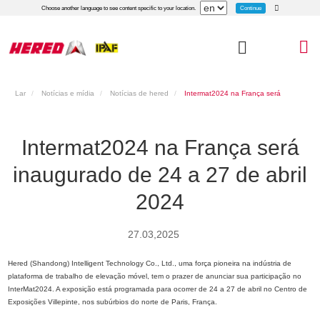
Continue
Choose another language to see content specific to your location.
Lar
Notícias e mídia
Notícias de hered
Intermat2024 na França será
inaugurado de 24 a 27 de abril 2024
Intermat2024 na França será
inaugurado de 24 a 27 de abril
2024
27.03,2025
Hered (Shandong) Intelligent Technology Co., Ltd., uma força pioneira na indústria de
plataforma de trabalho de elevação móvel, tem o prazer de anunciar sua participação no
InterMat2024. A exposição está programada para ocorrer de 24 a 27 de abril no Centro de
Exposições Villepinte, nos subúrbios do norte de Paris, França.