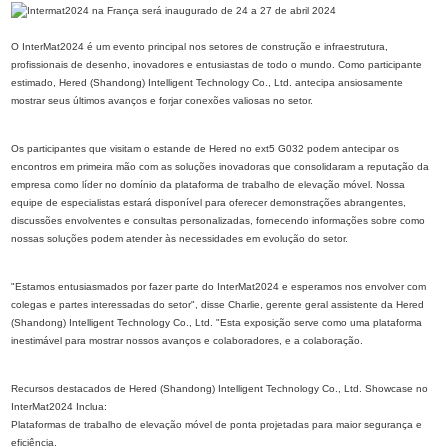
O InterMat2024 é um evento principal nos setores de construção e infraestrutura,
profissionais de desenho, inovadores e entusiastas de todo o mundo. Como participante
estimado, Hered (Shandong) Intelligent Technology Co., Ltd. antecipa ansiosamente
mostrar seus últimos avanços e forjar conexões valiosas no setor.
Os participantes que visitam o estande de Hered no ext5 G032 podem antecipar os
encontros em primeira mão com as soluções inovadoras que consolidaram a reputação da
empresa como líder no domínio da plataforma de trabalho de elevação móvel. Nossa
equipe de especialistas estará disponível para oferecer demonstrações abrangentes,
discussões envolventes e consultas personalizadas, fornecendo informações sobre como
nossas soluções podem atender às necessidades em evolução do setor.
"Estamos entusiasmados por fazer parte do InterMat2024 e esperamos nos envolver com
colegas e partes interessadas do setor", disse Charlie, gerente geral assistente da Hered
(Shandong) Intelligent Technology Co., Ltd. "Esta exposição serve como uma plataforma
inestimável para mostrar nossos avanços e colaboradores, e a colaboração.
Recursos destacados de Hered (Shandong) Intelligent Technology Co., Ltd. Showcase no
InterMat2024 Inclua:
Plataformas de trabalho de elevação móvel de ponta projetadas para maior segurança e
eficiência.