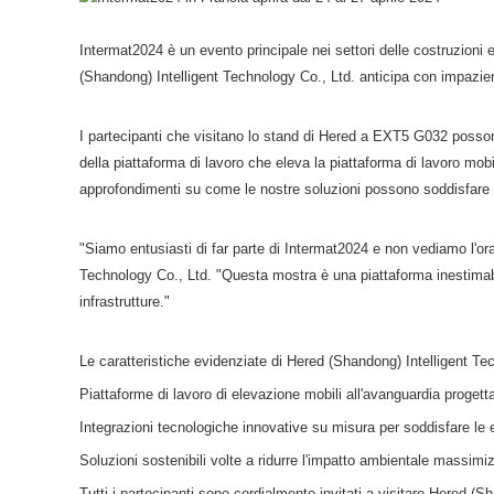
Intermat2024 è un evento principale nei settori delle costruzioni e
(Shandong) Intelligent Technology Co., Ltd. anticipa con impazienz
I partecipanti che visitano lo stand di Hered a EXT5 G032 posson
della piattaforma di lavoro che eleva la piattaforma di lavoro mob
approfondimenti su come le nostre soluzioni possono soddisfare l
"Siamo entusiasti di far parte di Intermat2024 e non vediamo l'ora
Technology Co., Ltd. "Questa mostra è una piattaforma inestimabile
infrastrutture."
Le caratteristiche evidenziate di Hered (Shandong) Intelligent T
Piattaforme di lavoro di elevazione mobili all'avanguardia proget
Integrazioni tecnologiche innovative su misura per soddisfare le e
Soluzioni sostenibili volte a ridurre l'impatto ambientale massimi
Tutti i partecipanti sono cordialmente invitati a visitare Hered 