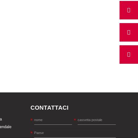
CONTATTACI
a
iendale