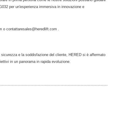
xt5 G032 per un'esperienza immersiva in innovazione e
om o contattaresales@heredlift.com .
la sicurezza e la soddisfazione del cliente, HERED si è affermato
ettivi in ​​un panorama in rapida evoluzione.