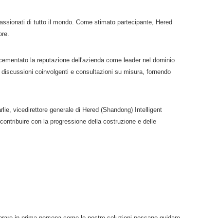
appassionati di tutto il mondo. Come stimato partecipante, Hered
ore.
 cementato la reputazione dell'azienda come leader nel dominio
e, discussioni coinvolgenti e consultazioni su misura, fornendo
rlie, vicedirettore generale di Hered (Shandong) Intelligent
contribuire con la progressione della costruzione e delle
plorare in prima persona come le nostre soluzioni possano guidare