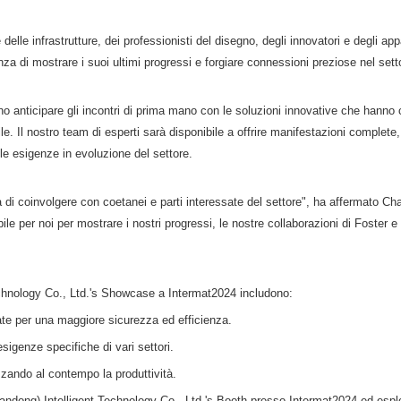
 delle infrastrutture, dei professionisti del disegno, degli innovatori e degli 
a di mostrare i suoi ultimi progressi e forgiare connessioni preziose nel sett
o anticipare gli incontri di prima mano con le soluzioni innovative che hanno
ile. Il nostro team di esperti sarà disponibile a offrire manifestazioni complet
e esigenze in evoluzione del settore.
 di coinvolgere con coetanei e parti interessate del settore", ha affermato Cha
 per noi per mostrare i nostri progressi, le nostre collaborazioni di Foster e 
echnology Co., Ltd.'s Showcase a Intermat2024 includono:
tate per una maggiore sicurezza ed efficienza.
sigenze specifiche di vari settori.
zzando al contempo la produttività.
(Shandong) Intelligent Technology Co., Ltd.'s Booth presso Intermat2024 ed es