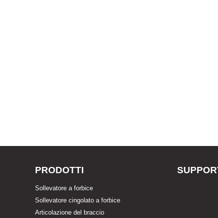
PRODOTTI
SUPPOR
Sollevatore a forbice
Sollevatore cingolato a forbice
Articolazione del braccio