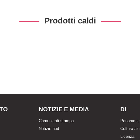
Prodotti caldi
TO
NOTIZIE E MEDIA
DI
Comunicati stampa
Panoramic
Notizie hed
Cultura az
Licenza