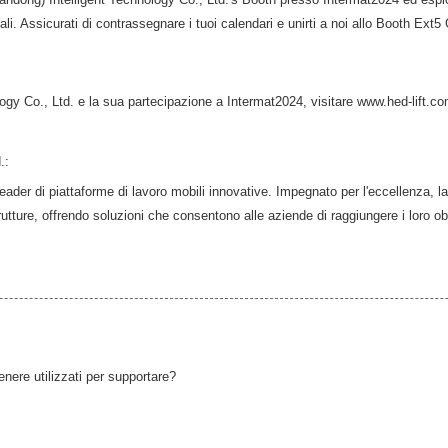
turali. Assicurati di contrassegnare i tuoi calendari e unirti a noi allo Booth E
logy Co., Ltd. e la sua partecipazione a Intermat2024, visitare www.hed-lift.c
.:
leader di piattaforme di lavoro mobili innovative. Impegnato per l'eccellenza, 
trutture, offrendo soluzioni che consentono alle aziende di raggiungere i loro obi
nere utilizzati per supportare?