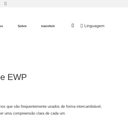
Linguagem
os
Sobre
transferir
P e EWP
mos que são frequentemente usados ​​de forma intercambiável,
bter uma compreensão clara de cada um.