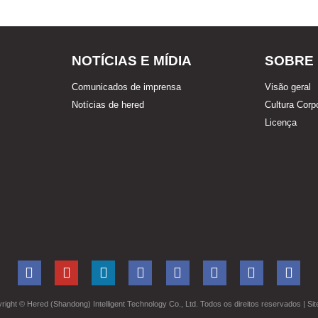
NOTÍCIAS E MÍDIA
SOBRE
Comunicados de imprensa
Visão geral
Notícias de hered
Cultura Corp
Licença
right ©
Hered (Shandong) Intelligent Technology Co., Ltd. Todos os direitos reservados
| Si