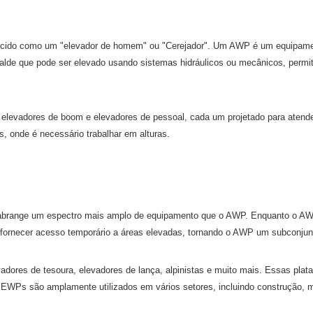
ido como um "elevador de homem" ou "Cerejador". Um AWP é um equipamento
lde que pode ser elevado usando sistemas hidráulicos ou mecânicos, permit
 elevadores de boom e elevadores de pessoal, cada um projetado para atende
s, onde é necessário trabalhar em alturas.
 abrange um espectro mais amplo de equipamento que o AWP. Enquanto o AWP 
a fornecer acesso temporário a áreas elevadas, tornando o AWP um subconju
ores de tesoura, elevadores de lança, alpinistas e muito mais. Essas plat
s EWPs são amplamente utilizados em vários setores, incluindo construção, ma