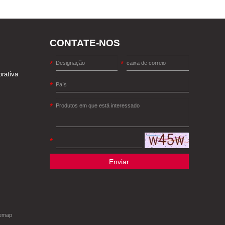
CONTATE-NOS
orativa
Enviar
temap