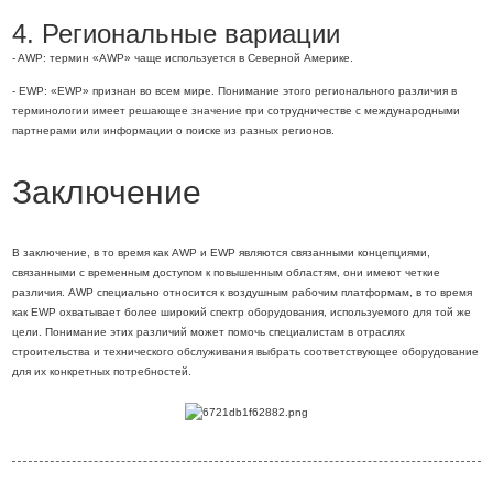
4. Региональные вариации
- AWP: термин «AWP» чаще используется в Северной Америке.
- EWP: «EWP» признан во всем мире. Понимание этого регионального различия в
терминологии имеет решающее значение при сотрудничестве с международными
партнерами или информации о поиске из разных регионов.
Заключение
В заключение, в то время как AWP и EWP являются связанными концепциями,
связанными с временным доступом к повышенным областям, они имеют четкие
различия. AWP специально относится к воздушным рабочим платформам, в то время
как EWP охватывает более широкий спектр оборудования, используемого для той же
цели. Понимание этих различий может помочь специалистам в отраслях
строительства и технического обслуживания выбрать соответствующее оборудование
для их конкретных потребностей.