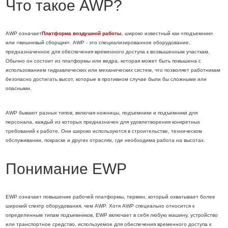
Что такое AWP?
AWP означает
Платформа воздушной работы
, широко известный как «подъемник»
или «вишневый сборщик». AWP - это специализированное оборудование,
предназначенное для обеспечения временного доступа к возвышенным участкам.
Обычно он состоит из платформы или ведра, которая может быть повышена с
использованием гидравлических или механических систем, что позволяет работникам
безопасно достигать высот, которые в противном случае были бы сложными или
опасными.
AWP бывают разных типов, включая ножницы, подъемники и подъемники для
персонала, каждый из которых предназначен для удовлетворения конкретных
требований к работе. Они широко используются в строительстве, техническом
обслуживании, покраске и других отраслях, где необходима работа на высотах.
Понимание EWP
EWP означает повышение рабочей платформы, термин, который охватывает более
широкий спектр оборудования, чем AWP. Хотя AWP специально относится к
определенным типам подъемников, EWP включает в себя любую машину, устройство
или транспортное средство, используемое для обеспечения временного доступа к