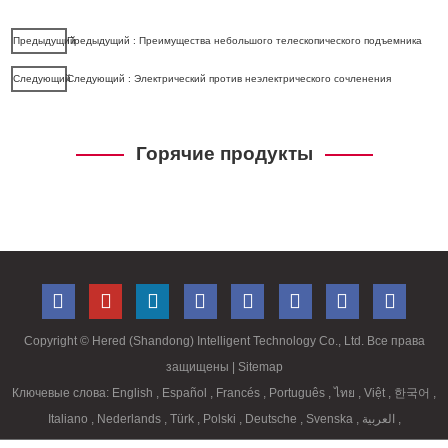
Предыдущий
Предыдущий : Преимущества небольшого телескопического подъемника
Следующий
Следующий : Электрический против неэлектрического сочленения
Горячие продукты
Copyright ©
Hered (Shandong) Intelligent Technology Co., Ltd. Все права
защищены
| Sitemap
Ключевые слова:
English
,
Español
,
Francés
,
Português
,
ไทย
,
Việt
,
한국어
,
Italiano
,
Nederlands
,
Türk
,
Polski
,
Deutsche
,
Svenska
,
العربية
,