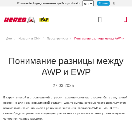
Continue
Choose another language to see content specific to your location.
Дом
Новости и СМИ
Пресс -релизы
Понимание разницы между AWP и
EWP
Понимание разницы между
AWP и EWP
27.03,2025
В строительной и строительной отрасли терминология часто может быть запутанной,
особенно для новичков для этой области. Два термина, которые часто используются
взаимозаменяемо, но имеют различные значения, являются AWP и EWP. В этой
статье будут изучены эти концепции, разъясняя их различия и помогут вам получить
четкое понимание каждого.