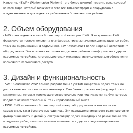
Напротив, «EWP» (Platformation Platform) - это более широкий термин, используемый
во всем мире, который включает в себя все типы платформ и оборудование,
предназначенное для поднятия работников в более высокие районы.
2. Объем оборудования
- AWP - это подмножество в более широкой категории EWP. В то время как AWP
фокусируется исключительно на платформах, предназначенных для воздушных работ,
таких как лифты ножниц и подъемники, EWP охватывает более широкий ассортимент
оборудования. Это включает не только воздушные рабочие платформы, но и другие
подъемные устройства, системы доступа и механизм, используемые для обеспечения
временного повышенного доступа.
3. Дизайн и функциональность
- AWP: Construction AWP обычно разработаны с учетом конкретных задач, таких как
достижение высоких высот или навигация. Они бывают разных конфигураций, таких
как ножницы, которые перемещаются вертикально или поднимаются на бум, которые
предлагают как вертикальный, так и горизонтальный охват.
- EWP: EWP охватывает более широкий спектр оборудования, в том числе как
самоходные, так и буксируемые единицы. Эти подразделения широко различаются по
функциональности и дизайну, обслуживая ряд задач, выходящих за рамки только что
воздушных работ, таких как мачтные альпинисты и другие специализированные
подъемные устройства.