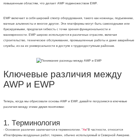
повышенным областям, что делает AWP подмножеством EWP.
EWP включает в себя широкий спектр оборудования, такого как ножницы, подъемники,
мачные альпинисты и многое другое. Эти платформы могут быть самоходными или
буксируемыми, предлагая гибкость с точки зрения функциональности и
маневренности. EWP широко используются в различных отраслях, включая
строительство, техническое обслуживание, промышленные работы и даже аварийные
службы, из-за их универсальности в доступе к труднодоступным районам.
Ключевые различия между
AWP и EWP
Теперь, когда мы обрисовали основы AWP и EWP, давайте погрузимся в ключевые
различия между этими двумя понятиями:
1. Терминология
- Основное различие заключается в терминологии. "
Ав
"В частности, относится
к
Платформы воздушных работ, термин, обычно используемый в Северной Америке.