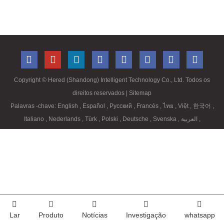
Copyright ©
Hered (Shandong) Intelligent Technology Co., Ltd. Todos os
direitos reservados
| Sitemap
Palavras -chave:
English
,
Español
,
Русский
,
Francés
,
ไทย
,
Việt
,
한국어
,
Italiano
,
Nederlands
,
Türk
,
Polski
,
Deutsche
,
Svenska
,
العربية
,
Lar
Produto
Notícias
Investigação
whatsapp