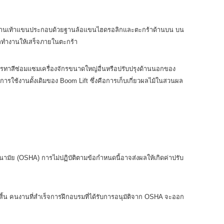
รี่ลิฟท์คานเท้าแขนประกอบด้วยฐานล้อแขนไฮดรอลิกและตะกร้าด้านบน บน
รถทำงานให้เสร็จภายในตะกร้า
ารทาสีซ่อมแซมเครื่องจักรขนาดใหญ่อื่นหรือปรับปรุงด้านนอกของ
รใช้งานดั้งเดิมของ Boom Lift ซึ่งคือการเก็บเกี่ยวผลไม้ในสวนผล
นามัย (OSHA) การไม่ปฏิบัติตามข้อกำหนดนี้อาจส่งผลให้เกิดค่าปรับ
ิ้น คนงานที่สำเร็จการฝึกอบรมที่ได้รับการอนุมัติจาก OSHA จะออก