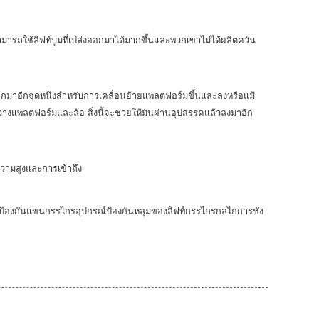
สามารถใช้ลิฟท์บูมที่เปล่งออกมาได้มากขึ้นและพวกเขาไม่ได้ผลิตควัน
ออกมาอีกจุดหนึ่งสำหรับการเคลื่อนย้ายแพลตฟอร์มขึ้นและลงหรือแม้
ะหว่างแพลตฟอร์มและล้อ สิ่งนี้จะช่วยให้มันผ่านอุปสรรคแล้วลงมาอีก
ความสูงและการเข้าถึง
่วยป้องกันแขนกรรไกรอุปกรณ์ป้องกันหลุมของลิฟท์กรรไกรกลไกการชั่ง