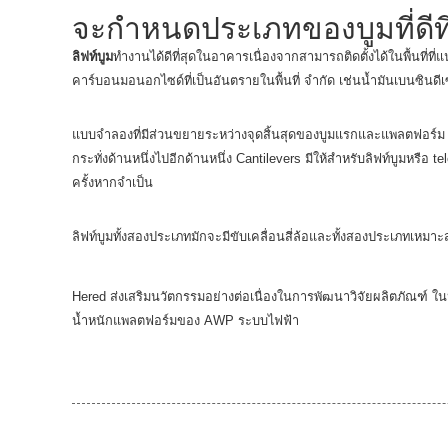
จะกำหนดประเภทของบูมที่ดีที่
ลิฟท์บูม
ทำงานได้ดีที่สุดในอาคารเนื่องจากสามารถติดตั้งได้ในพื้นที่ท
คาร์บอนมอนอกไซด์ที่เป็นอันตรายในพื้นที่ จำกัด เช่นน้ำมันเบนซินดีเซ
แบบจำลองที่มีส่วนขยายระหว่างจุดสิ้นสุดของบูมแรกและแพลตฟอร์ม (เร
กระทั่งด้านหนึ่งไปอีกด้านหนึ่ง Cantilevers มีให้สำหรับลิฟท์บูมหรื
ครั้งหากจำเป็น
ลิฟท์บูมทั้งสองประเภทมักจะมีขับเคลื่อนสี่ล้อและทั้งสองประเภทเห
Hered ส่งเสริมนวัตกรรมอย่างต่อเนื่องในการพัฒนาวิจัยผลิตภัณฑ์ ใ
น้ำหนักแพลตฟอร์มของ AWP ระบบไฟฟ้า