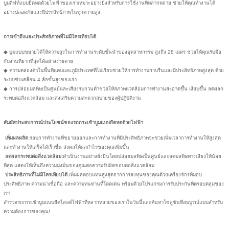
บูมลิฟท์แบบยืดหดด้วยไฟฟ้าของเราเหมาะอย่างยิ่งสำหรับการใช้งานที่หลากหลาย ช่วยให้คุณทำงานได้
อย่างปลอดภัยและมีประสิทธิภาพในทุกความสูง
การเข้าถึงและประสิทธิภาพที่ไม่มีใครเทียบได้:
◆ บูมแบบขยายได้ให้ความสูงในการทำงานระดับชั้นนำของอุตสาหกรรม สูงถึง 28 เมตร ช่วยให้คุณรับมือ
กับงานที่ยากที่สุดได้อย่างง่ายดาย
◆ ความคล่องตัวในพื้นที่แคบและภูมิประเทศที่ไม่เรียบช่วยให้การทำงานราบรื่นและมีประสิทธิภาพสูงสุด ด้วย
ระบบขับเคลื่อน 4 ล้อขั้นสูงของเรา
◆ การปล่อยมลพิษเป็นศูนย์และเสียงรบกวนต่ำช่วยให้สภาพแวดล้อมการทำงานสะอาดขึ้น เงียบขึ้น ลดผลก
ระทบต่อสิ่งแวดล้อม และส่งเสริมความสะดวกสบายของผู้ปฏิบัติงาน
สัมผัสประสบการณ์ประโยชน์ของรถกระเช้าบูมแบบยืดหดด้วยไฟฟ้า:
เพิ่มผลผลิต:
รอบการทำงานที่ขยายออกและการทำงานที่มีประสิทธิภาพจะช่วยเพิ่มเวลาการทำงานให้สูงสุด
และทำงานให้เสร็จได้เร็วขึ้น ส่งผลให้ผลกำไรของคุณเพิ่มขึ้น
ลดผลกระทบต่อสิ่งแวดล้อม:
ดำเนินงานอย่างยั่งยืนโดยปล่อยมลพิษเป็นศูนย์และลดมลพิษทางเสียงให้น้อย
ที่สุด แสดงให้เห็นถึงความมุ่งมั่นของคุณต่อความรับผิดชอบต่อสิ่งแวดล้อม
ประสิทธิภาพที่ไม่มีใครเทียบได้:
เพิ่มผลตอบแทนสูงสุดจากการลงทุนของคุณด้วยเครื่องจักรที่มอบ
ประสิทธิภาพ ความน่าเชื่อถือ และความทนทานที่โดดเด่น พร้อมด้วยโปรแกรมการรับประกันที่ครอบคลุมของ
เรา
สำรวจรถกระเช้าบูมแบบยืดไสลด์ไฟฟ้าที่หลากหลายของเราในวันนี้และค้นหาโซลูชันที่สมบูรณ์แบบสำหรับ
ความต้องการของคุณ!