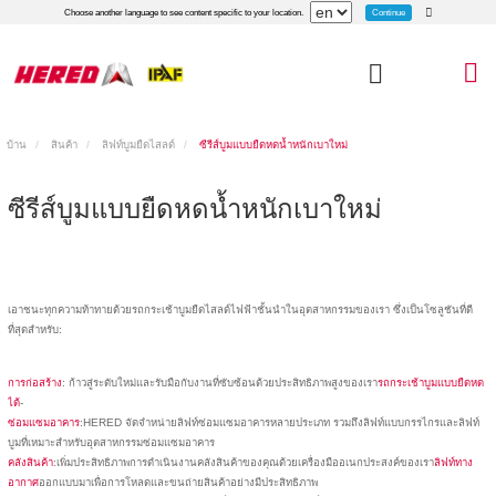
Continue
Choose another language to see content specific to your location.
บ้าน
สินค้า
ลิฟท์บูมยืดไสลด์
ซีรีส์บูมแบบยืดหดน้ำหนักเบาใหม่
ซีรีส์บูมแบบยืดหดน้ำหนักเบาใหม่
เอาชนะทุกความท้าทายด้วยรถกระเช้าบูมยืดไสลด์ไฟฟ้าชั้นนำในอุตสาหกรรมของเรา ซึ่งเป็นโซลูชันที่ดี
ที่สุดสำหรับ:
การก่อสร้าง
: ก้าวสู่ระดับใหม่และรับมือกับงานที่ซับซ้อนด้วยประสิทธิภาพสูงของเรา
รถกระเช้าบูมแบบยืดหด
ได้
-
ซ่อมแซมอาคาร
:HERED จัดจำหน่ายลิฟท์ซ่อมแซมอาคารหลายประเภท รวมถึงลิฟท์แบบกรรไกรและลิฟท์
บูมที่เหมาะสำหรับอุตสาหกรรมซ่อมแซมอาคาร
คลังสินค้า
:เพิ่มประสิทธิภาพการดำเนินงานคลังสินค้าของคุณด้วยเครื่องมืออเนกประสงค์ของเรา
ลิฟท์ทาง
อากาศ
ออกแบบมาเพื่อการโหลดและขนถ่ายสินค้าอย่างมีประสิทธิภาพ