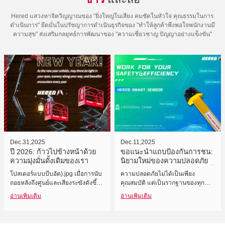
Hered แสวงหาจิตวิญญาณของ "ยิ่งใหญ่ในเสียง คมชัดในหัวใจ คุณธรรมในการ
ดำเนินการ" ยึดมั่นในปรัชญาการดำเนินธุรกิจของ "ทำให้ลูกค้าพึงพอใจพนักงานมี
ความสุข" ส่งเสริมกลยุทธ์การพัฒนาของ "ความเชี่ยวชาญ ปัญญาอย่างแข็งขัน"
Dec.31,2025
Dec.11,2025
ปี 2026: ก้าวไปข้างหน้าด้วย
ขอแนะนำแถบป้องกันการชน:
ความมุ่งมั่นดั้งเดิมของเรา
นิยามใหม่ของความปลอดภัย
สำหรับแพลตฟอร์มทำงานบนที่
โปสเตอร์แบบบีบอัด).jpg เมื่อการนับ
ความปลอดภัยไม่ได้เป็นเพียง
สูงแบบขับเคลื่อนด้วยตนเอง
ถอยหลังถึงศูนย์และเสียงระฆังดังขึ้น
คุณสมบัติ แต่เป็นรากฐานของทุก
เราก็ได้ยืนอยู่ ณ รุ่งอรุณแห่งจุดเริ่ม
งานที่ประสบความสำเร็จในระดับสูง
อ่านเพิ่มเติม
อ่านเพิ่มเติม
ต้นใหม่อีกครั้ง เมื่อมองย้อนกลับไปใน
ในสภาพแวดล้อมแบบไดนามิกที่
ปี 2025 ความไว้วางใจทั้งหมดที่มอบ
แพลตฟอร์มการทำงานทางอากาศ
ให้แก่เราและความทุ่มเททุกอย่างได้
ขับเคลื่อนด้วยตนเองทำงาน สิ่ง