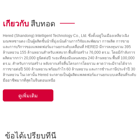
รวมกันเป็นแรงผลักดันให้เกิดการ
กีดขวางอาจปรากฏขึ้นในทันที นั่น
เติบโตของ Heruid
เป็นเหตุผลที่เราภูมิใจที่จะเปิดตัว
นวัตกรรมล่าสุดของเรา:แถบป้องกัน
การชนกัน-
เกี่ยวกับ
สืบทอด
Hered (Shandong) Intelligent Technology Co., Ltd. ซึ่งตั้งอยู่ในเมืองเหลียวเฉิง
มณฑลซานตง เป็นผู้ผลิตชั้นนำที่มุ่งเน้นด้านการวิจัยและพัฒนา การผลิต การขาย
และการบริการของแพลตฟอร์มงานยกระดับเคลื่อนที่ HERED มีการลงทุนรวม 395
ล้านหยวน 155 ล้านหยวนสำหรับเฟสแรก พื้นที่ก่อสร้าง 76,000 ตร.ม. โดยมีกำลังการ
ผลิตมากกว่า 20,000 ยูนิตต่อปี ระยะที่สองมีแผนลงทุน 240 ล้านหยวน พื้นที่ 100,000
ตร.ม. สำหรับการก่อสร้าง หลังจากเสร็จสิ้นโครงการโดยรวม คาดว่าจะมีรายได้จาก
การขายต่อปี 500 ล้านหยวน พร้อมกำไร 60 ล้านหยวน และการชำระภาษีประจำปี 30
ล้านหยวน ในเวลานั้น Hered จะกลายเป็นผู้ผลิตแพลตฟอร์มงานยกแบบเคลื่อนที่ระดับ
มืออาชีพมากที่สุดในจีนตอนเหนือ
ดูเพิ่มเติม
ข้อได้เปรียบที่นี่