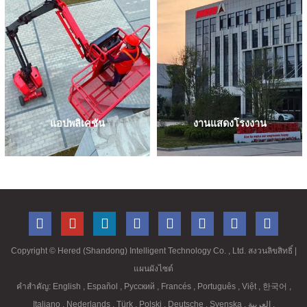
เพื่อรักษาระดับคุณภาพและความน่า
เชื่อถือที่คุณคาดหวังจาก HERED
แอปพลิเคชัน
งานแสดงโรงงาน
แพลตฟอร์มการยกระดับการทำงาน
HERED เชี่ยวชาญในการวิจัย การ
แบบเคลื่อนที่ (MEWP) ใช้ในสภาพ
ผลิต การขาย และการบริการของ
แวดล้อมการทำงานที่หลากหลาย
โซลูชันการเข้าถึงที่หลากหลาย และ
ลักษณะของสถานที่ทำงานช่วย
กลายเป็นผู้เล่นที่สำคัญมากในธุรกิจ
กำหนดประเภทของอุปกรณ์ที่จะ
MEWP
แนะนำ
Copyright ©
Hered (Shandong) Intelligent Technology Co. , Ltd. สงวนลิขสิทธิ์
|
แผนผังไซต์
คำสำคัญ:
English
,
Español
,
Русский
,
Francés
,
Português
,
Việt
,
한국어
,
Italiano
,
Nederlands
,
Türk
,
Polski
,
Deutsche
,
Svenska
,
العربية
,