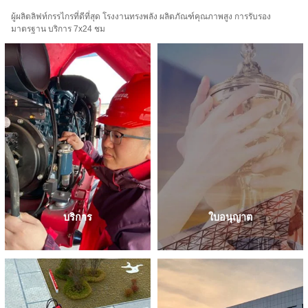
ผู้ผลิตลิฟท์กรรไกรที่ดีที่สุด โรงงานทรงพลัง ผลิตภัณฑ์คุณภาพสูง การรับรอง
มาตรฐาน บริการ 7x24 ชม
บริการ
ใบอนุญาต
HERED ให้การสนับสนุนผู้จัด
ผลิตภัณฑ์ HERED สามารถตอบ
จำหน่ายของเราตลอด 24 ชั่วโมง 7
สนองมาตรฐานซึ่งรวมถึงการรับรอง
วันต่อสัปดาห์ ไม่ว่าคุณจะอยู่ที่ไหน
ANSI, CE และ ISO
HERED มีโครงสร้างการสนับสนุน