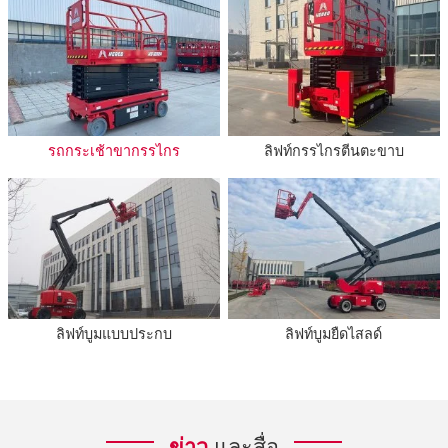
รถกระเช้าขากรรไกร
ลิฟท์กรรไกรตีนตะขาบ
ลิฟท์บูมแบบประกบ
ลิฟท์บูมยืดไสลด์
ข่าว
และสื่อ