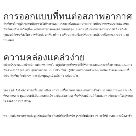
การออกแบบที่ทนต่อสภาพอากาศ
ลิฟท์กรรไกรภูมิประเทศที่ขรุขระได้รับการออกแบบมาเพื่อทนต่อสภาพอากาศที่รุนแรงเช่นฝนลมและหิมะ
มันมักจะทำจากวัสดุที่ทนทานซึ่งสามารถทนต่ออุณหภูมิสูงและการเปลี่ยนแปลงสภาพอากาศ ลิฟท์ยังมี
คุณสมบัติเช่นห้องโดยสารที่ปิดล้อมเครื่องทำความร้อนและเครื่องปรับอากาศเพื่อปกป้องคนงานจากองค์
ประกอบ
ความคล่องแคล่วง่าย
แม้จะมีขนาดและน้ำหนัก แต่การยกกรรไกรภูมิประเทศที่ขรุขระได้รับการออกแบบมาเพื่อความคล่องแคล่ว
มันสามารถนำและควบคุมด้วยความแม่นยำช่วยให้ผู้ปฏิบัติงานสามารถนำทางผ่านช่องว่างแคบและมุมที่
แน่น ลิฟท์ยังติดตั้งเบรกและปุ่มหยุดฉุกเฉินเพื่อความปลอดภัย
โดยสรุปแล้วลิฟต์กรรไกรที่ขรุขระเป็นอุปกรณ์ยกที่หลากหลายและทนทานซึ่งสามารถจัดการงานกลางแจ้ง
ที่หลากหลาย คุณสมบัติที่เป็นเอกลักษณ์ของมันเช่นยางทุกพื้นที่ขับเคลื่อนสี่ล้อแพลตฟอร์มขนาดใหญ่ระบบ
ไฮดรอลิกการเข้าถึงสูง
หากคุณต้องการทราบข้อมูลเพิ่มเติมเกี่ยวกับลิฟท์กรรไกรที่ขรุขระ
ติดต่อเรา
- เราจะให้คำตอบอย่างมืออาชีพ