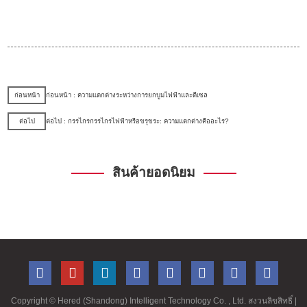
ก่อนหน้า
ก่อนหน้า : ความแตกต่างระหว่างการยกบูมไฟฟ้าและดีเซล
ต่อไป
ต่อไป : กรรไกรกรรไกรไฟฟ้าหรือขรุขระ: ความแตกต่างคืออะไร?
สินค้ายอดนิยม
Copyright ©
Hered (Shandong) Intelligent Technology Co. , Ltd. สงวนลิขสิทธิ์
|