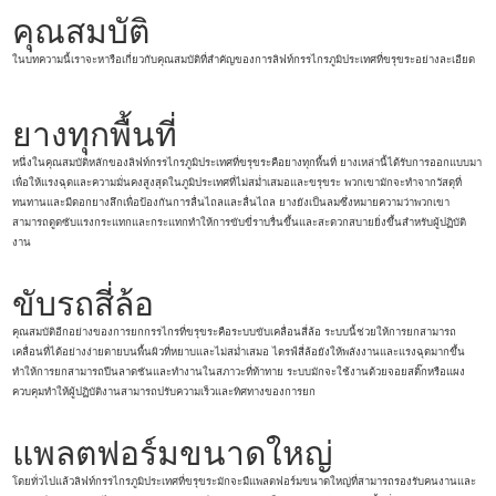
คุณสมบัติ
ในบทความนี้เราจะหารือเกี่ยวกับคุณสมบัติที่สำคัญของการลิฟท์กรรไกรภูมิประเทศที่ขรุขระอย่างละเอียด
ยางทุกพื้นที่
หนึ่งในคุณสมบัติหลักของลิฟท์กรรไกรภูมิประเทศที่ขรุขระคือยางทุกพื้นที่ ยางเหล่านี้ได้รับการออกแบบมา
เพื่อให้แรงฉุดและความมั่นคงสูงสุดในภูมิประเทศที่ไม่สม่ำเสมอและขรุขระ พวกเขามักจะทำจากวัสดุที่
ทนทานและมีดอกยางลึกเพื่อป้องกันการลื่นไถลและลื่นไถล ยางยังเป็นลมซึ่งหมายความว่าพวกเขา
สามารถดูดซับแรงกระแทกและกระแทกทำให้การขับขี่ราบรื่นขึ้นและสะดวกสบายยิ่งขึ้นสำหรับผู้ปฏิบัติ
งาน
ขับรถสี่ล้อ
คุณสมบัติอีกอย่างของการยกกรรไกรที่ขรุขระคือระบบขับเคลื่อนสี่ล้อ ระบบนี้ช่วยให้การยกสามารถ
เคลื่อนที่ได้อย่างง่ายดายบนพื้นผิวที่หยาบและไม่สม่ำเสมอ ไดรฟ์สี่ล้อยังให้พลังงานและแรงฉุดมากขึ้น
ทำให้การยกสามารถปีนลาดชันและทำงานในสภาวะที่ท้าทาย ระบบมักจะใช้งานด้วยจอยสติ๊กหรือแผง
ควบคุมทำให้ผู้ปฏิบัติงานสามารถปรับความเร็วและทิศทางของการยก
แพลตฟอร์มขนาดใหญ่
โดยทั่วไปแล้วลิฟท์กรรไกรภูมิประเทศที่ขรุขระมักจะมีแพลตฟอร์มขนาดใหญ่ที่สามารถรองรับคนงานและ