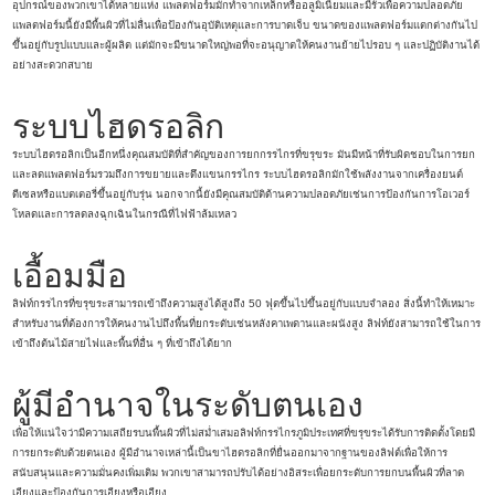
อุปกรณ์ของพวกเขาได้หลายแห่ง แพลตฟอร์มมักทำจากเหล็กหรืออลูมิเนียมและมีรั้วเพื่อความปลอดภัย
แพลตฟอร์มนี้ยังมีพื้นผิวที่ไม่ลื่นเพื่อป้องกันอุบัติเหตุและการบาดเจ็บ ขนาดของแพลตฟอร์มแตกต่างกันไป
ขึ้นอยู่กับรูปแบบและผู้ผลิต แต่มักจะมีขนาดใหญ่พอที่จะอนุญาตให้คนงานย้ายไปรอบ ๆ และปฏิบัติงานได้
อย่างสะดวกสบาย
ระบบไฮดรอลิก
ระบบไฮดรอลิกเป็นอีกหนึ่งคุณสมบัติที่สำคัญของการยกกรรไกรที่ขรุขระ มันมีหน้าที่รับผิดชอบในการยก
และลดแพลตฟอร์มรวมถึงการขยายและดึงแขนกรรไกร ระบบไฮดรอลิกมักใช้พลังงานจากเครื่องยนต์
ดีเซลหรือแบตเตอรี่ขึ้นอยู่กับรุ่น นอกจากนี้ยังมีคุณสมบัติด้านความปลอดภัยเช่นการป้องกันการโอเวอร์
โหลดและการลดลงฉุกเฉินในกรณีที่ไฟฟ้าล้มเหลว
เอื้อมมือ
ลิฟท์กรรไกรที่ขรุขระสามารถเข้าถึงความสูงได้สูงถึง 50 ฟุตขึ้นไปขึ้นอยู่กับแบบจำลอง สิ่งนี้ทำให้เหมาะ
สำหรับงานที่ต้องการให้คนงานไปถึงพื้นที่ยกระดับเช่นหลังคาเพดานและผนังสูง ลิฟท์ยังสามารถใช้ในการ
เข้าถึงต้นไม้สายไฟและพื้นที่อื่น ๆ ที่เข้าถึงได้ยาก
ผู้มีอำนาจในระดับตนเอง
เพื่อให้แน่ใจว่ามีความเสถียรบนพื้นผิวที่ไม่สม่ำเสมอลิฟท์กรรไกรภูมิประเทศที่ขรุขระได้รับการติดตั้งโดยมี
การยกระดับด้วยตนเอง ผู้มีอำนาจเหล่านี้เป็นขาไฮดรอลิกที่ยื่นออกมาจากฐานของลิฟต์เพื่อให้การ
สนับสนุนและความมั่นคงเพิ่มเติม พวกเขาสามารถปรับได้อย่างอิสระเพื่อยกระดับการยกบนพื้นผิวที่ลาด
เอียงและป้องกันการเอียงหรือเอียง