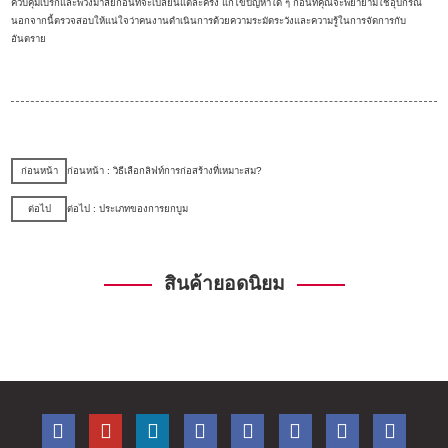
ควบคุมเบรกและพวงมาลัยก่อนที่จะเปลี่ยนแต่ละครั้ง แก้ไขปัญหาใด ๆ ก่อนที่คุณจะพยายามใช้อุปกรณ์
นอกจากนี้ตรวจสอบให้แน่ใจว่าคนงานดำเนินการด้วยความระมัดระวังและความรู้ในการจัดการกับ
อันตราย
ก่อนหน้า
ก่อนหน้า : วิธีเลือกลิฟท์การก่อสร้างที่เหมาะสม?
ต่อไป
ต่อไป : ประเภทของการยกบูม
สินค้ายอดนิยม