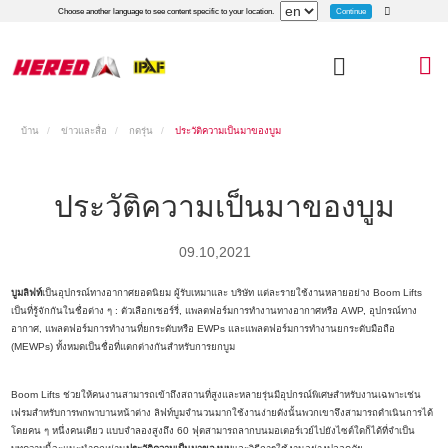
Continue
Choose another language to see content specific to your location.
บ้าน
ข่าวและสื่อ
กดรุ่น
ประวัติความเป็นมาของบูม
ประวัติความเป็นมาของบูม
09.10,2021
บูมลิฟท์
เป็นอุปกรณ์ทางอากาศยอดนิยม ผู้รับเหมาและ บริษัท แต่ละรายใช้งานหลายอย่าง Boom Lifts
เป็นที่รู้จักกันในชื่อต่าง ๆ : ตัวเลือกเชอร์รี่, แพลตฟอร์มการทำงานทางอากาศหรือ AWP, อุปกรณ์ทาง
อากาศ, แพลตฟอร์มการทำงานที่ยกระดับหรือ EWPs และแพลตฟอร์มการทำงานยกระดับมือถือ
(MEWPs) ทั้งหมดเป็นชื่อที่แตกต่างกันสำหรับการยกบูม
Boom Lifts ช่วยให้คนงานสามารถเข้าถึงสถานที่สูงและหลายรุ่นมีอุปกรณ์พิเศษสำหรับงานเฉพาะเช่น
เฟรมสำหรับการพกพาบานหน้าต่าง ลิฟท์บูมจำนวนมากใช้งานง่ายดังนั้นพวกเขาจึงสามารถดำเนินการได้
โดยคน ๆ หนึ่งคนเดียว แบบจำลองสูงถึง 60 ฟุตสามารถลากบนมอเตอร์เวย์ไปยังไซต์ใดก็ได้ที่จำเป็น