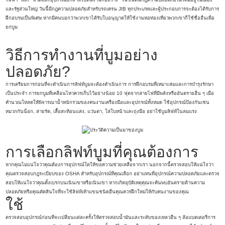
และรัฐส่วนใหญ่ วันนี้มีกฎความปลอดภัยสำหรับรถเครน JIB ทุกประเภทและผู้ประกอบการจะต้องได้รับการ
ฝึกอบรมเป็นพิเศษ หากมีคนบอกว่าพวกเขาได้รับใบอนุญาตให้ใช้งานหอท่องเที่ยวพวกเขาก็ใช้ชื่ออื่นเพื่อ
ยกบูม
วิธีการทำงานที่บูมอย่าง
ปลอดภัย?
การเตรียมการก่อนที่จะดำเนินการลิฟท์บูมจะต้องดำเนินการ การฝึกอบรมที่เหมาะสมและการบำรุงรักษา
เป็นประจำ การยกบูมที่เคลื่อนไหวควรเก็บไว้อย่างน้อย 10 ฟุตจากสายไฟที่มีพลังหรืออันตรายอื่น ๆ เมื่อ
คำนวณโหลดให้พิจารณาน้ำหนักรวมของคนงานเครื่องมือและอุปกรณ์ทั้งหมด ใช้อุปกรณ์ป้องกันเช่น
หมวกกันน็อก, สายรัด, เสื้อสะท้อนแสง, แว่นตา, โล่ใบหน้าและถุงมือ อย่าใช้บูมลิฟท์ในลมแรง
การเลือกลิฟท์บูมที่คุณต้องการ
หากคุณไม่แน่ใจว่าคุณต้องการอุปกรณ์ใดให้ขอความช่วยเหลือจากเรา นอกจากนี้ตรวจสอบให้แน่ใจว่า
คุณตรวจสอบกฎระเบียบของ OSHA สำหรับอุปกรณ์ที่คุณเลือก อย่าแทนที่อุปกรณ์ความปลอดภัยและตรวจ
สอบให้แน่ใจว่าคุณตั้งเบรกบนเนินเขาหรือเนินเขา หากเกิดอุบัติเหตุคุณจะค้นพบอันตรายด้านความ
ปลอดภัยหรือคุณตัดสินใจที่จะใช้ลิฟท์เท้าแขนชนิดอื่นคุณควรฝึกใหม่ให้กับคนงานของคุณ
ใช้
ตรวจสอบอุปกรณ์ก่อนที่จะเปลี่ยนแต่ละครั้งให้ตรวจสอบน้ำมันและระดับของเหลวอื่น ๆ ล้อแบตเตอรี่การ