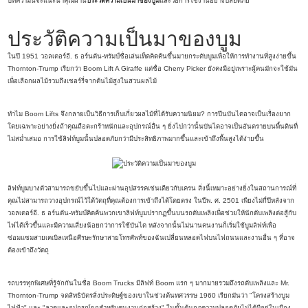
บทความนี้จะแนะนำคุณผ่าน
ประวัติความเป็นมาของบูม
และวิธีการใช้งานอย่างปลอดภัย
ประวัติความเป็นมาของบูม
ในปี 1951 วอลเตอร์อี. ธ อร์นตัน-ทรัมป์ชื่อเล่นเท็ดคิดค้นขึ้นมายกระดับบูมเพื่อให้การทำงานที่สูงง่ายขึ้น
Thornton-Trump เรียกว่า Boom Lift A Giraffe แต่ชื่อ Cherry Picker ยังคงมีอยู่เพราะผู้คนมักจะใช้มัน
เพื่อเลือกผลไม้รวมถึงเชอร์รี่จากต้นไม้สูงในสวนผลไม้
ทำไม Boom Lifts จึงกลายเป็นวิธีการเก็บเกี่ยวผลไม้ที่ได้รับความนิยม? การปีนบันไดอาจเป็นเรื่องยาก
โดยเฉพาะอย่างยิ่งถ้าคุณถือตะกร้าหนักและอุปกรณ์อื่น ๆ ยิ่งไปกว่านั้นบันไดอาจเป็นอันตรายบนพื้นดินที่
ไม่สม่ำเสมอ การใช้ลิฟท์บูมนั้นปลอดภัยกว่ามีประสิทธิภาพมากขึ้นและเข้าถึงพื้นสูงได้ง่ายขึ้น
ลิฟท์บูมบางตัวสามารถขยับขึ้นไปและผ่านอุปสรรคเช่นเดียวกับเครน สิ่งนี้เหมาะอย่างยิ่งในสถานการณ์ที่
คุณไม่สามารถวางอุปกรณ์ไว้ใต้วัตถุที่คุณต้องการเข้าถึงได้โดยตรง ในปีพ. ศ. 2501 เพียงไม่กี่ปีหลังจาก
วอลเตอร์อี. ธ อร์นตัน-ทรัมป์คิดค้นพวกเขาลิฟท์บูมปรากฏขึ้นบนรถดับเพลิงเพื่อช่วยให้นักดับเพลิงต่อสู้กับ
ไฟได้เร็วขึ้นและมีความเสี่ยงน้อยกว่าการใช้บันได หลังจากนั้นไม่นานคนงานก็เริ่มใช้บูมลิฟท์เพื่อ
ซ่อมแซมสายเคเบิลเหนือศีรษะรักษาสายโทรศัพท์ของฉันเปลี่ยนหลอดไฟบนไฟถนนและงานอื่น ๆ ที่อาจ
ต้องเข้าถึงวัตถุ
รถบรรทุกพิเศษที่รู้จักกันในชื่อ Boom Trucks มีลิฟท์ Boom แรก ๆ มากมายรวมถึงรถดับเพลิงและ Mr.
Thornton-Trump จดสิทธิบัตรสิ่งประดิษฐ์ของเขาในช่วงต้นทศวรรษ 1960 เรียกมันว่า "โครงสร้างบูม
ไฟฟ้า" และ "ลวดและอุปกรณ์ยกสำหรับคนงานก่อสร้าง" ในขั้นต้นกฎความปลอดภัยไม่ได้มีอยู่ในเมือง