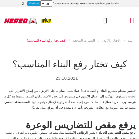
Continue
Choose another language to see content specific to your location.
بيت
الأخبار والإعلام
النشرات الصحفية
كيف تختار رفع البناء المناسب؟
كيف تختار رفع البناء المناسب؟
23.10,2021
تتضمن معظم مشاريع البناء أو الصيانة عادةً عملًا يجب القيام به على الأرض ، من إصلاح الأضرار التي
لحقت بالسقوف الهيكلية إلى أعمال الأسهم في مستودع. في بعض الأحيان يكون السلم البسيط هو كل ما
هو مطلوب ، لكن العمال غالبًا ما يحتاجون إلى منصة آمنة وقوية لإكمال مهامهم. لهذا السبب
مصاعد المقص
،
منصة صاعدة عمودية مع عجلات ، معروفة بأنها أداة مفيدة في أي موقع عمل تقريبًا.
يرفع مقص للتضاريس الوعرة
يرفع مقص التضاريس الخام
أداء نفس الوظائف الأساسية مثل مصاعد المقص الكهربائي. الفرق الرئيسي
هو أن لديهم إطارات أكثر استقرارًا ومصممة للبيئات الخارجية والظروف القاسية. عادةً ما تحتاج إلى