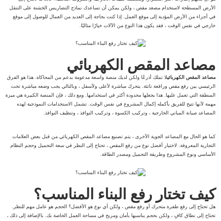
الأرض المسطحة لاستخدام مصعد مقص ، ولكن يمكن أن تساعدك نماذج التضاريس الخشنة على التنقل
في أجزاء من الأرض المؤدية إلى موقع العمل. إذا كنت بحاجة إلى العديد من العمال للوصول إلى موقع
خارجي في نفس الوقت ، فقد يكون هذا النوع من الآلات خيارًا مثاليًا.
مصاعد المقص الكهربائي
مصاعد المقص الكهربائي
لا تملك أذرعًا ولكن لديك منصة واسعة مدعومة بدعم من المحاكاة. هذا هو الفرق
الرئيسي بين رفع مقص ورافعة ناتئة. يتحرك مباشرة لأعلى ولأسفل ، وبالتالي يجب وضعه مباشرة تحت
المنطقة التي تعمل عليها. هذا يجعلها محدودة أكثر في استخدامها. ومع ذلك ، فإن المنصة الكبيرة هي ميزة
مهمة لأنها تتيح للفريق بأكمله إكمال المشروع في نفس الوقت. تشمل الاستخدامات النموذجية لهذه
المصاعد صيانة المباني الخارجية ، وتركيب الكسوة ، وتركيب النوافذ ، وتنظيف النوافذ.
كما هو الحال مع المصاعد الجوية الأخرى ، يتم تصنيع مصاعد المقص الكهربائي من قبل بعض العلامات
التجارية المعروفة. لاختيار أفضل نوع من رفع المقص ، تحتاج إلى النظر في سعة التحميل وحجم النظام
الأساسي ونوع المشروع وطريقة التحميل ومصدر الطاقة.
كيف تختار رفع البناء المناسب؟
هل تحتاج إلى رفع طفرة متحرك أو رفع مقص ، ولكن أي نوع هو الأفضل؟ الحجم هو عامل مهم للنظر.
تحتاج إلى نطاق كافٍ ، ولكن بحجم يناسبها بأمان ومريح في مساحة العمل الخاصة بك. بالإضافة إلى ذلك ،