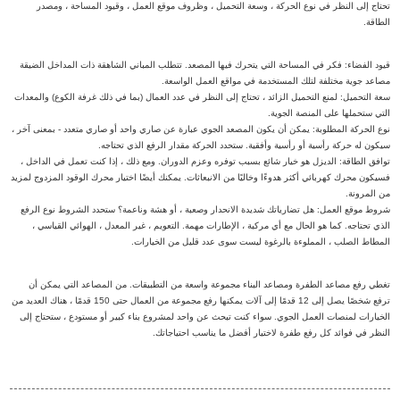
تحتاج إلى النظر في نوع الحركة ، وسعة التحميل ، وظروف موقع العمل ، وقيود المساحة ، ومصدر
الطاقة.
قيود الفضاء: فكر في المساحة التي يتحرك فيها المصعد. تتطلب المباني الشاهقة ذات المداخل الضيقة
مصاعد جوية مختلفة لتلك المستخدمة في مواقع العمل الواسعة.
سعة التحميل: لمنع التحميل الزائد ، تحتاج إلى النظر في عدد العمال (بما في ذلك غرفة الكوع) والمعدات
التي ستحملها على المنصة الجوية.
نوع الحركة المطلوبة: يمكن أن يكون المصعد الجوي عبارة عن صاري واحد أو صاري متعدد - بمعنى آخر ،
سيكون له حركة رأسية أو رأسية وأفقية. ستحدد الحركة مقدار الرفع الذي تحتاجه.
توافق الطاقة: الديزل هو خيار شائع بسبب توفره وعزم الدوران. ومع ذلك ، إذا كنت تعمل في الداخل ،
فسيكون محرك كهربائي أكثر هدوءًا وخاليًا من الانبعاثات. يمكنك أيضًا اختيار محرك الوقود المزدوج لمزيد
من المرونة.
شروط موقع العمل: هل تضارياتك شديدة الانحدار وصعبة ، أو هشة وناعمة؟ ستحدد الشروط نوع الرفع
الذي تحتاجه. كما هو الحال مع أي مركبة ، الإطارات مهمة. التعويم ، غير المعدل ، الهوائي القياسي ،
المطاط الصلب ، المملوءة بالرغوة ليست سوى عدد قليل من الخيارات.
تغطي رفع مصاعد الطفرة ومصاعد البناء مجموعة واسعة من التطبيقات. من المصاعد التي يمكن أن
ترفع شخصًا يصل إلى 12 قدمًا إلى آلات يمكنها رفع مجموعة من العمال حتى 150 قدمًا ، هناك العديد من
الخيارات لمنصات العمل الجوي. سواء كنت تبحث عن واحد لمشروع بناء كبير أو مستودع ، ستحتاج إلى
النظر في فوائد كل رفع طفرة لاختيار أفضل ما يناسب احتياجاتك.