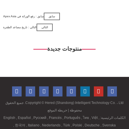
سابق
سابق : رفع الوراثة في Apex Asia
التالي
التالي : تاريخ مصاعد الطفرة
منتوجات جديدة
Copyright ©
Hered (Shandong) Intelligent Technology Co. ، Ltd. جميع الحقوق
محفوظة
| خريطة الموقع
الكلمات الرئيسية:
,
Việt
,
ไทย
,
Português
,
Francés
,
Русский
,
Español
,
English
,
한국어
,
Italiano
,
Nederlands
,
Türk
,
Polski
,
Deutsche
,
Svenska