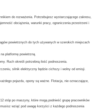
ynnikiem do rozważenia. Potrzebujesz wystarczającego zakresu,
emność obciążenia, warunki pracy, ograniczenia przestrzeni i
ciągów powietrznych do tych używanych w szerokich miejscach
 na platformę powietrzną.
my. Ruch określi potrzebną ilość podnoszenia.
niu, silnik elektryczny będzie cichszy i wolny od emisji.
 każdego pojazdu, opony są ważne. Flotacja, nie oznaczające,
 12 stóp po maszyny, które mogą podnieść grupę pracowników
nu, musisz wziąć pod uwagę korzyści z każdego podnoszenia