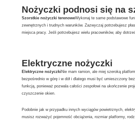
Nożyczki podnosi się na sz
Szorstkie nożyczki terenowe
Wykonaj te same podstawowe funkc
zewnętrznych i trudnych warunków. Zazwyczaj potrzebujesz pła
miejsca pracy. Jeśli potrzebujesz wielu pracowników, aby dot
Elektryczne nożyczki
Elektryczne nożyczki
Nie mam ramion, ale miej szeroką platfo
bezpośrednio w górę i w dół i dlatego musi być umieszczony bez
funkcją, ponieważ pozwala całości zespołowi na ukończenie pro
czyszczenie okien.
Podobnie jak w przypadku innych wyciągów powietrznych, elekt
musisz rozważyć pojemność obciążenia, rozmiar platformy, rodzaj