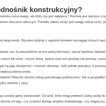
odnośnik konstrukcyjny?
nośnika nożycowego, ale który typ jest najlepszy? Rozmiar jest ważnym cz
 twoim obszarze roboczym. Ponadto należy wziąć pod uwagę rodzaj ruchu, poj
a się twoja winda. Wysokie budynki z wąskimi drzwiami wymagają różnych wy
owić się, ilu pracowników (w tym pokój łokciowy) i sprzęt będziesz ładować
aszt lub most - innymi słowy, będzie miał ruch pionowy lub pionowy i pozio
 na jego dostępność i moment obrotowy. Jeśli jednak pracujesz w pomieszcze
 większą elastyczność.
 i miękkie? Warunki określą rodzaj potrzebnego podnoszenia. Jak w przypadku
lko niektóre z opcji.
ją szeroką gamę zastosowań. Od wind, które mogą podnieść jedną osobę do
. Niezależnie od tego, czy szukasz dużego projektu budowlanego, czy magazy