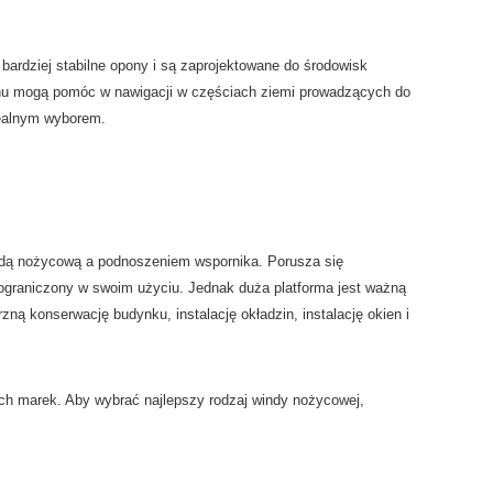
ardziej stabilne opony i są zaprojektowane do środowisk
enu mogą pomóc w nawigacji w częściach ziemi prowadzących do
dealnym wyborem.
indą nożycową a podnoszeniem wspornika. Porusza się
j ograniczony w swoim użyciu. Jednak duża platforma jest ważną
ą konserwację budynku, instalację okładzin, instalację okien i
ch marek. Aby wybrać najlepszy rodzaj windy nożycowej,