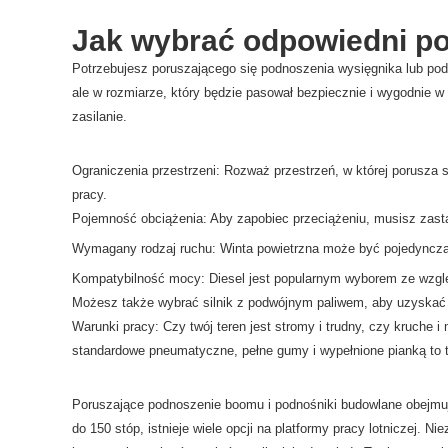
Jak wybrać odpowiedni p
Potrzebujesz poruszającego się podnoszenia wysięgnika lub pod
ale w rozmiarze, który będzie pasował bezpiecznie i wygodnie w
zasilanie.
Ograniczenia przestrzeni: Rozważ przestrzeń, w której porusz
pracy.
Pojemność obciążenia: Aby zapobiec przeciążeniu, musisz zastan
Wymagany rodzaj ruchu: Winta powietrzna może być pojedyncza m
Kompatybilność mocy: Diesel jest popularnym wyborem ze względu
Możesz także wybrać silnik z podwójnym paliwem, aby uzyskać
Warunki pracy: Czy twój teren jest stromy i trudny, czy kruche
standardowe pneumatyczne, pełne gumy i wypełnione pianką to ty
Poruszające podnoszenie boomu i podnośniki budowlane obejmu
do 150 stóp, istnieje wiele opcji na platformy pracy lotniczej