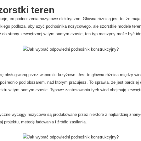
orstki teren
je, co podnoszenia nożycowe elektryczne. Główną różnicą jest to, że mają b
skiego podłoża, aby użyć podnośnika nożycowego, ale szorstkie modele ter
rzeć do strony zewnętrznej w tym samym czasie, ten typ maszyny może być i
rmę obsługiwaną przez wsporniki krzyżowe. Jest to główna różnica między w
pośrednio pod obszarem, nad którym pracujesz. To sprawia, że ​​jest bardzie
jektu w tym samym czasie. Typowe zastosowania tych wind obejmują zewnętrzn
ryczne wyciągy nożycowe są produkowane przez niektóre z najbardziej znany
 projektu, metodę ładowania i źródło zasilania.