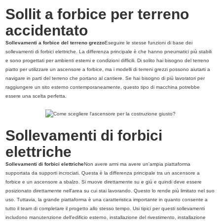
Sollit a forbice per terreno
accidentato
Sollevamenti a forbice del terreno grezzo
Eseguire le stesse funzioni di base dei
sollevamenti di forbici elettriche. La differenza principale è che hanno pneumatici più stabili
e sono progettati per ambienti esterni e condizioni difficili. Di solito hai bisogno del terreno
piatto per utilizzare un ascensore a forbice, ma i modelli di terreni grezzi possono aiutarti a
navigare in parti del terreno che portano al cantiere. Se hai bisogno di più lavoratori per
raggiungere un sito esterno contemporaneamente, questo tipo di macchina potrebbe
essere una scelta perfetta.
Sollevamenti di forbici
elettriche
Sollevamenti di forbici elettriche
Non avere armi ma avere un'ampia piattaforma
supportata da supporti incrociati. Questa è la differenza principale tra un ascensore a
forbice e un ascensore a sbalzo. Si muove direttamente su e giù e quindi deve essere
posizionato direttamente nell'area su cui stai lavorando. Questo lo rende più limitato nel suo
uso. Tuttavia, la grande piattaforma è una caratteristica importante in quanto consente a
tutto il team di completare il progetto allo stesso tempo. Usi tipici per questi sollevamenti
includono manutenzione dell'edificio esterno, installazione del rivestimento, installazione