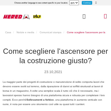
Continue
Choose another language to see content specific to your location.
Casa
Notizie e media
Comunicati stampa
Come scegliere l'ascensore per la
costruzione giusto?
Come scegliere l'ascensore per
la costruzione giusto?
23.10,2021
La maggior parte dei progetti di costruzione o manutenzione di solito comporta lavori che
devono essere svolti sul terreno, dalla riparazione di danni ai soffitti strutturali ai lavori di
borsa in un magazzino. A volte una semplice scala è tutto ciò che è necessario, ma i
lavoratori spesso hanno bisogno di una piattaforma sicura e robusta per completare i loro
compiti. Ecco perché
Sollevamenti a forbice
, una piattaforma in aumento verticale con
ruote, è nota per essere uno strumento così utile su quasi tutti i cantieri.