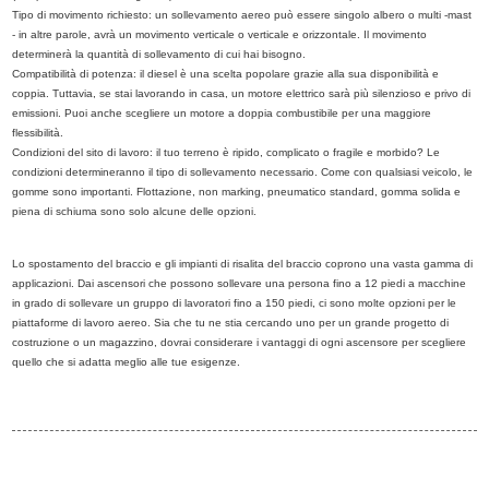
Tipo di movimento richiesto: un sollevamento aereo può essere singolo albero o multi -mast
- in altre parole, avrà un movimento verticale o verticale e orizzontale. Il movimento
determinerà la quantità di sollevamento di cui hai bisogno.
Compatibilità di potenza: il diesel è una scelta popolare grazie alla sua disponibilità e
coppia. Tuttavia, se stai lavorando in casa, un motore elettrico sarà più silenzioso e privo di
emissioni. Puoi anche scegliere un motore a doppia combustibile per una maggiore
flessibilità.
Condizioni del sito di lavoro: il tuo terreno è ripido, complicato o fragile e morbido? Le
condizioni determineranno il tipo di sollevamento necessario. Come con qualsiasi veicolo, le
gomme sono importanti. Flottazione, non marking, pneumatico standard, gomma solida e
piena di schiuma sono solo alcune delle opzioni.
Lo spostamento del braccio e gli impianti di risalita del braccio coprono una vasta gamma di
applicazioni. Dai ascensori che possono sollevare una persona fino a 12 piedi a macchine
in grado di sollevare un gruppo di lavoratori fino a 150 piedi, ci sono molte opzioni per le
piattaforme di lavoro aereo. Sia che tu ne stia cercando uno per un grande progetto di
costruzione o un magazzino, dovrai considerare i vantaggi di ogni ascensore per scegliere
quello che si adatta meglio alle tue esigenze.