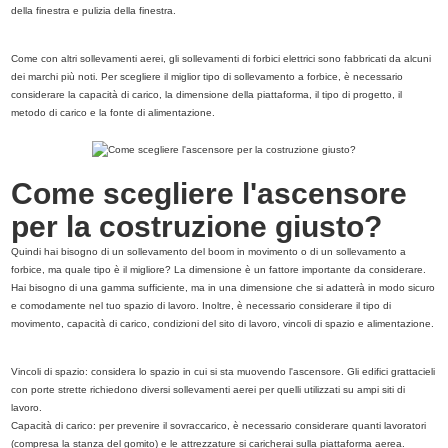
della finestra e pulizia della finestra.
Come con altri sollevamenti aerei, gli sollevamenti di forbici elettrici sono fabbricati da alcuni
dei marchi più noti. Per scegliere il miglior tipo di sollevamento a forbice, è necessario
considerare la capacità di carico, la dimensione della piattaforma, il tipo di progetto, il
metodo di carico e la fonte di alimentazione.
Come scegliere l'ascensore
per la costruzione giusto?
Quindi hai bisogno di un sollevamento del boom in movimento o di un sollevamento a
forbice, ma quale tipo è il migliore? La dimensione è un fattore importante da considerare.
Hai bisogno di una gamma sufficiente, ma in una dimensione che si adatterà in modo sicuro
e comodamente nel tuo spazio di lavoro. Inoltre, è necessario considerare il tipo di
movimento, capacità di carico, condizioni del sito di lavoro, vincoli di spazio e alimentazione.
Vincoli di spazio: considera lo spazio in cui si sta muovendo l'ascensore. Gli edifici grattacieli
con porte strette richiedono diversi sollevamenti aerei per quelli utilizzati su ampi siti di
lavoro.
Capacità di carico: per prevenire il sovraccarico, è necessario considerare quanti lavoratori
(compresa la stanza del gomito) e le attrezzature si caricherai sulla piattaforma aerea.