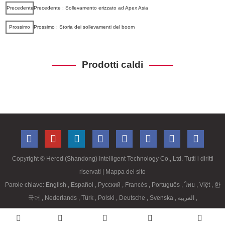
Precedente
Precedente : Sollevamento erizzato ad Apex Asia
Prossimo
Prossimo : Storia dei sollevamenti del boom
Prodotti caldi
Copyright ©
Hered (Shandong) Intelligent Technology Co., Ltd. Tutti i diritti
riservati
| Mappa del sito
Parole chiave:
English
,
Español
,
Русский
,
Francés
,
Português
,
ไทย
,
Việt
,
한
국어
,
Nederlands
,
Türk
,
Polski
,
Deutsche
,
Svenska
,
العربية
,