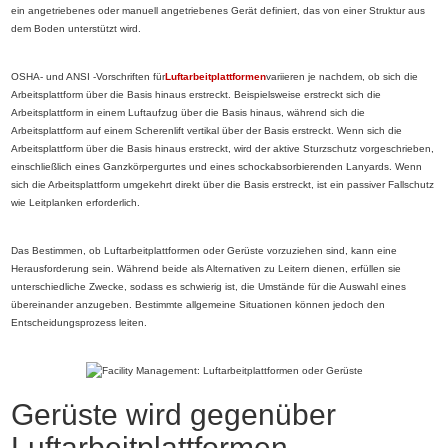
ein angetriebenes oder manuell angetriebenes Gerät definiert, das von einer Struktur aus
dem Boden unterstützt wird.
OSHA- und ANSI -Vorschriften für
Luftarbeitplattformen
variieren je nachdem, ob sich die
Arbeitsplattform über die Basis hinaus erstreckt. Beispielsweise erstreckt sich die
Arbeitsplattform in einem Luftaufzug über die Basis hinaus, während sich die
Arbeitsplattform auf einem Scherenlift vertikal über der Basis erstreckt. Wenn sich die
Arbeitsplattform über die Basis hinaus erstreckt, wird der aktive Sturzschutz vorgeschrieben,
einschließlich eines Ganzkörpergurtes und eines schockabsorbierenden Lanyards. Wenn
sich die Arbeitsplattform umgekehrt direkt über die Basis erstreckt, ist ein passiver Fallschutz
wie Leitplanken erforderlich.
Das Bestimmen, ob Luftarbeitplattformen oder Gerüste vorzuziehen sind, kann eine
Herausforderung sein. Während beide als Alternativen zu Leitern dienen, erfüllen sie
unterschiedliche Zwecke, sodass es schwierig ist, die Umstände für die Auswahl eines
übereinander anzugeben. Bestimmte allgemeine Situationen können jedoch den
Entscheidungsprozess leiten.
Gerüste wird gegenüber
Luftarbeitplattformen