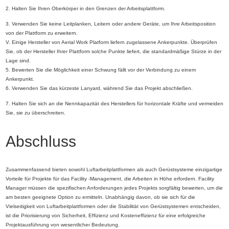
2. Halten Sie Ihren Oberkörper in den Grenzen der Arbeitsplattform.
3. Verwenden Sie keine Leitplanken, Leitern oder andere Geräte, um Ihre Arbeitsposition
von der Plattform zu erweitern.
V. Einige Hersteller von Aerial Work Platform liefern zugelassene Ankerpunkte. Überprüfen
Sie, ob der Hersteller Ihrer Plattform solche Punkte liefert, die standardmäßige Stürze in der
Lage sind.
5. Bewerten Sie die Möglichkeit einer Schwung fällt vor der Verbindung zu einem
Ankerpunkt.
6. Verwenden Sie das kürzeste Lanyard, während Sie das Projekt abschließen.
7. Halten Sie sich an die Nennkapazität des Herstellers für horizontale Kräfte und vermeiden
Sie, sie zu überschreiten.
Abschluss
Zusammenfassend bieten sowohl Luftarbeitplattformen als auch Gerüstsysteme einzigartige
Vorteile für Projekte für das Facility -Management, die Arbeiten in Höhe erfordern. Facility
Manager müssen die spezifischen Anforderungen jedes Projekts sorgfältig bewerten, um die
am besten geeignete Option zu ermitteln. Unabhängig davon, ob sie sich für die
Vielseitigkeit von Luftarbeitplattformen oder die Stabilität von Gerüstsystemen entscheiden,
ist die Priorisierung von Sicherheit, Effizienz und Kosteneffizienz für eine erfolgreiche
Projektausführung von wesentlicher Bedeutung.