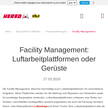
Continue
Choose another language to see content specific to your location.
Heim
Nachrichten & Medien
Pressemitteilungen
Facility Management:
Luftarbeitplattformen oder Gerüste
Facility Management:
Luftarbeitplattformen oder
Gerüste
27.03,2025
Die Facility Management -Branche beschäftigt auch Luftarbeitplattformen für verschiedene
Aufgaben. Diese Plattformen werden für die Wartung und Reparatur von Gebäuden sowie
für kurzfristige Bauprojekte verwendet. Luftaufwandplattformen umfassen eine Reihe von
Geräten, einschließlich Auslegerliften (sowohl angetrieben als auch mit Fahrzeug montiert),
Kirsch- oder Aktienpflückern,
Luftaufzüge
und Eimer Trucks. Eine Luftarbeitsplattform wird als