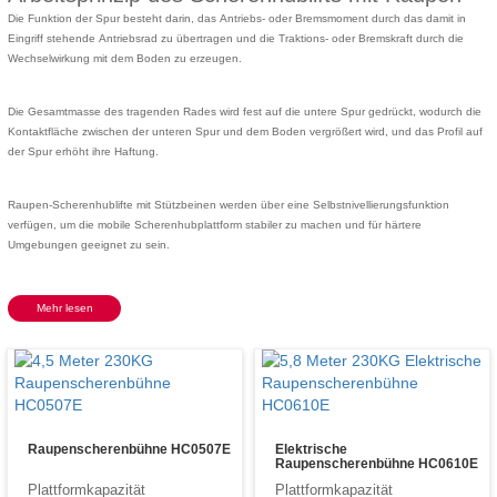
Die Funktion der Spur besteht darin, das Antriebs- oder Bremsmoment durch das damit in
Eingriff stehende Antriebsrad zu übertragen und die Traktions- oder Bremskraft durch die
Wechselwirkung mit dem Boden zu erzeugen.
Die Gesamtmasse des tragenden Rades wird fest auf die untere Spur gedrückt, wodurch die
Kontaktfläche zwischen der unteren Spur und dem Boden vergrößert wird, und das Profil auf
der Spur erhöht ihre Haftung.
Raupen-Scherenhublifte mit Stützbeinen werden über eine Selbstnivellierungsfunktion
verfügen, um die
mobile Scherenhubplattform
stabiler zu machen und für härtere
Umgebungen geeignet zu sein.
Mehr lesen
Raupenscherenbühne HC0507E
Elektrische
Raupenscherenbühne HC0610E
Plattformkapazität
Plattformkapazität