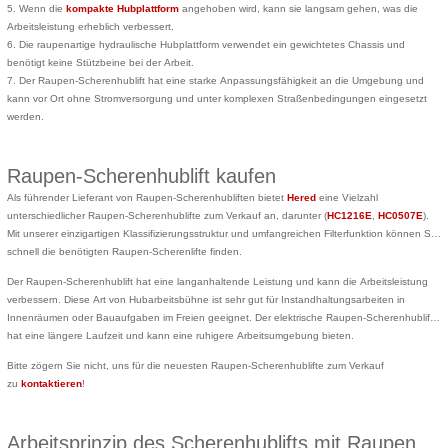
5. Wenn die
kompakte Hubplattform
angehoben wird, kann sie langsam gehen, was die
Arbeitsleistung erheblich verbessert.
6. Die raupenartige hydraulische Hubplattform verwendet ein gewichtetes Chassis und
benötigt keine Stützbeine bei der Arbeit.
7. Der Raupen-Scherenhublift hat eine starke Anpassungsfähigkeit an die Umgebung und
kann vor Ort ohne Stromversorgung und unter komplexen Straßenbedingungen eingesetzt
werden.
Raupen-Scherenhublift kaufen
Als führender Lieferant von Raupen-Scherenhubliften bietet
Hered
eine Vielzahl
unterschiedlicher Raupen-Scherenhublifte zum Verkauf an, darunter (
HC1216E
,
HC0507E
).
Mit unserer einzigartigen Klassifizierungsstruktur und umfangreichen Filterfunktion können Sie
schnell die benötigten Raupen-Scherenlifte finden.
Der Raupen-Scherenhublift hat eine langanhaltende Leistung und kann die Arbeitsleistung
verbessern. Diese Art von Hubarbeitsbühne ist sehr gut für Instandhaltungsarbeiten in
Innenräumen oder Bauaufgaben im Freien geeignet. Der elektrische Raupen-Scherenhublift
hat eine längere Laufzeit und kann eine ruhigere Arbeitsumgebung bieten.
Bitte zögern Sie nicht, uns für die neuesten Raupen-Scherenhublifte zum Verkauf
zu
kontaktieren
!
Arbeitsprinzip des Scherenhublifts mit Raupen