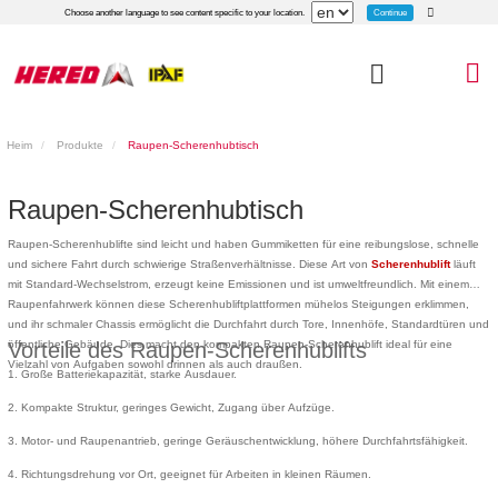
Continue
Choose another language to see content specific to your location.
Heim
Produkte
Raupen-Scherenhubtisch
Raupen-Scherenhubtisch
Raupen-Scherenhublifte sind leicht und haben Gummiketten für eine reibungslose, schnelle
und sichere Fahrt durch schwierige Straßenverhältnisse. Diese Art von
Scherenhublift
läuft
mit Standard-Wechselstrom, erzeugt keine Emissionen und ist umweltfreundlich. Mit einem
Raupenfahrwerk können diese Scherenhubliftplattformen mühelos Steigungen erklimmen,
und ihr schmaler Chassis ermöglicht die Durchfahrt durch Tore, Innenhöfe, Standardtüren und
öffentliche Gebäude. Dies macht den kompakten Raupen-Scherenhublift ideal für eine
Vorteile des Raupen-Scherenhublifts
Vielzahl von Aufgaben sowohl drinnen als auch draußen.
1. Große Batteriekapazität, starke Ausdauer.
2. Kompakte Struktur, geringes Gewicht, Zugang über Aufzüge.
3. Motor- und Raupenantrieb, geringe Geräuschentwicklung, höhere Durchfahrtsfähigkeit.
4. Richtungsdrehung vor Ort, geeignet für Arbeiten in kleinen Räumen.