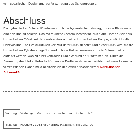
vom spezifischen Design und der Anwendung des Scherenleuters.
Abschluss
Ein hydraulischer Scherenlift arbeitet durch die hydraulische Leistung, um eine Plattform zu
erhöhen und zu senken. Das hydraulische System, bestehend aus hydraulischen Zylindern,
hydraulischen Flüssigkeit, Kontrollventilen und einer hydraulischen Pumpe, ermöglicht die
Hebewirkung. Die Hydraulikflüssigkeit wird unter Druck gesetzt, und dieser Druck wird auf die
hydraulischen Zylinder ausgeübt, wodurch die Kolben erweitert und die Scherenbeine
entfaltet werden, was zu einer vertikalen Hubbewegung der Plattform führt. Durch die
Steuerung des Hydraulikdrucks können die Bediener sicher und effizient schwere Lasten in
verschiedenen Höhen mit a positionieren und effizient positionieren
Hydraulischer
Scherenlift.
Vorherige
Vorherige : Wie arbeite ich sicher einen Scherenlift?
Nächste
Nächste : 2023 Apex Show Maastricht, Niederlande