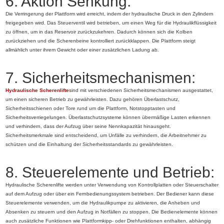
6. Aktion Senkung:
Die Verringerung der Plattform wird erreicht, indem der hydraulische Druck in den Zylindern
freigegeben wird. Das Steuerventil wird betrieben, um einen Weg für die Hydraulikflüssigkeit
zu öffnen, um in das Reservoir zurückzukehren. Dadurch können sich die Kolben
zurückziehen und die Scherenbeine kontrolliert zurückklappen. Die Plattform steigt
allmählich unter ihrem Gewicht oder einer zusätzlichen Ladung ab.
7. Sicherheitsmechanismen:
Hydraulische Scherenlifte
sind mit verschiedenen Sicherheitsmechanismen ausgestattet,
um einen sicheren Betrieb zu gewährleisten. Dazu gehören Überlastschutz,
Sicherheitsschienen oder Tore rund um die Plattform, Notstopptasten und
Sicherheitsverriegelungen. Überlastschutzsysteme können übermäßige Lasten erkennen
und verhindern, dass der Aufzug über seine Nennkapazität hinausgeht.
Sicherheitsmerkmale sind entscheidend, um Unfälle zu verhindern, die Arbeitnehmer zu
schützen und die Einhaltung der Sicherheitsstandards zu gewährleisten.
8. Steuerelemente und Betrieb:
Hydraulische Scherenlifte werden unter Verwendung von Kontrollplatten oder Steuerschalter
auf dem Aufzug oder über ein Fernbedienungssystem betrieben. Der Bediener kann diese
Steuerelemente verwenden, um die Hydraulikpumpe zu aktivieren, die Anheben und
Absenken zu steuern und den Aufzug in Notfällen zu stoppen. Die Bedienelemente können
auch zusätzliche Funktionen wie Plattformkipp- oder Drehfunktionen enthalten, abhängig