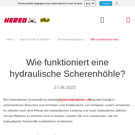
Continue
Choose another language to see content specific to your location.
Heim
Nachrichten & Medien
Pressemitteilungen
Wie funktioniert eine
hydraulische Scherenhöhle?
Wie funktioniert eine
hydraulische Scherenhöhle?
27.06,2023
Ein hydraulischer Scherenlift ist vielseitig
Scherenplattform Lift
Das wird häufig in
verschiedenen Branchen zum Anheben und Positionieren von schweren Lasten verwendet.
Es arbeitet nach dem Prinzip der hydraulischen Leistung und nutzt hydraulische Zylinder,
um die Plattform zu erhöhen und zu senken. Lassen Sie uns untersuchen, wie ein
hydraulischer Scherenlift ausführlicher funktioniert.