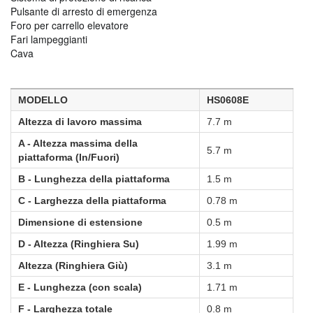
Pulsante di arresto di emergenza
Foro per carrello elevatore
Fari lampeggianti
Cava
MODELLO
HS0608E
Altezza di lavoro massima
7.7 m
A - Altezza massima della 
5.7 m
piattaforma (In/Fuori)
B - Lunghezza della piattaforma
1.5 m
C - Larghezza della piattaforma
0.78 m
Dimensione di estensione
0.5 m
D - Altezza (Ringhiera Su)
1.99 m
Altezza (Ringhiera Giù)
3.1 m
E - Lunghezza (con scala)
1.71 m
F - Larghezza totale
0.8 m