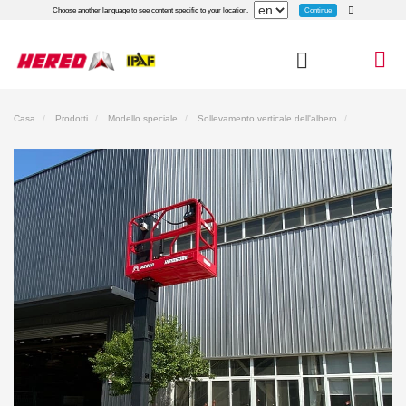
Continue
Choose another language to see content specific to your location.
Casa
Prodotti
Modello speciale
Sollevamento verticale dell'albero
ASSOLAZIONE VERTICALE HM0608E