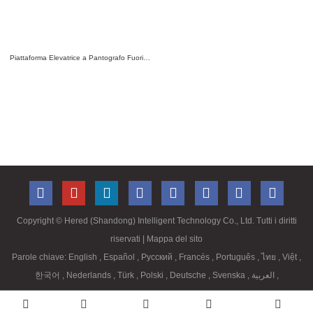
Piattaforma Elevatrice a Pantografo Fuoristrada HS2025ERT
Copyright ©
Hered (Shandong) Intelligent Technology Co., Ltd. Tutti i diritti
riservati
| Mappa del sito
Parole chiave:
English
,
Español
,
Русский
,
Francés
,
Português
,
ไทย
,
Việt
,
한국어
,
Nederlands
,
Türk
,
Polski
,
Deutsche
,
Svenska
,
العربية
,