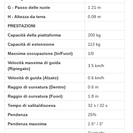
G - Passo delle ruote
1.21 m
H - Altezza da terra
0.08 m
PRESTAZIONI
Capacità della piattaforma
200 kg
Capacità di estensione
113 kg
Massima occupazione (In/Fuori)
1/0
Velocità massima di guida 
3.5 km/h
(Ripiegato)
Velocità di guida (Alzato)
0.6 km/h
Raggio di curvatura (Dentro)
0.6 m
Raggio di curvatura (Fuori)
1.8 m
Tempo di salita/discesa
32 s / 32 s
Pendenza
25%
Pendenza massima
1.5° / 3°