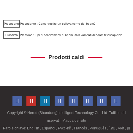
Precedente
Precedente : Come gestire un sollevamento del boom?
Prossimo
Prossimo : Tipi di sollevamenti di boom: sollevamenti di boom telescopici vs.
Prodotti caldi
Copyright ©
Hered (Shandong) Intelligent Technology Co., Ltd. Tutti i diritti
riservati
| Mappa del sito
Parole chiave:
English
,
Español
,
Русский
,
Francés
,
Português
,
ไทย
,
Việt
,
한