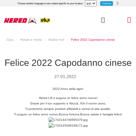
Continue
Choose another language to see content specific to your location.
Casa
Notizie e media
Notizie hed
Felice 2022 Capodanno cinese
Felice 2022 Capodanno cinese
27.01,2022
2022 Anno della tigre!
Hered Lift ti augura un felice anno nuovo!
Grazie per il tuo supporto e fiducia. IO
n il nuovo anno,
Ti porteremo sempre prodotti affidabili e servizi di alta qualità.
Ti auguro un felice anno nuovo,
Buona fortuna,
Buona salute e famiglia felice!