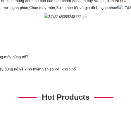
 sẽ luôn mang đến cho bạn các sản phẩm đáng tin cậy và các dịch vụ chất 
m mới hạnh phúc,
Chúc may mắn,
Sức khỏe tốt và gia đình hạnh phúc!
ang máy bùng nổ?
áy bùng nổ về kính thiên văn so với khớp nối
Hot Products