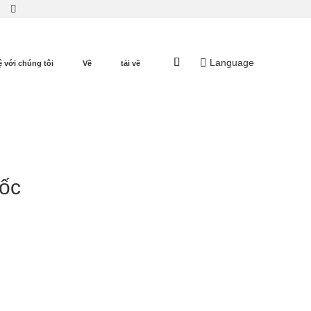
Language
ệ với chúng tôi
Về
tải về
ốc