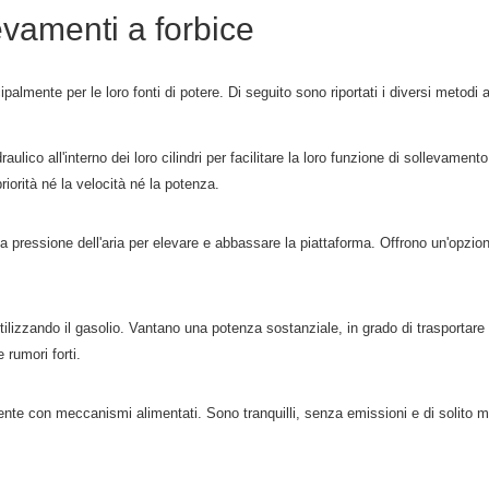
evamenti a forbice
incipalmente per le loro fonti di potere. Di seguito sono riportati i diversi metodi
 idraulico all'interno dei loro cilindri per facilitare la loro funzione di sollevam
iorità né la velocità né la potenza.
la pressione dell'aria per elevare e abbassare la piattaforma. Offrono un'opz
tilizzando il gasolio. Vantano una potenza sostanziale, in grado di trasportare c
 rumori forti.
te con meccanismi alimentati. Sono tranquilli, senza emissioni e di solito m