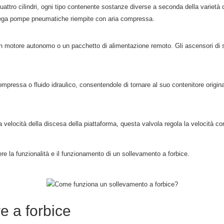
quattro cilindri, ogni tipo contenente sostanze diverse a seconda della varietà 
 impiega pompe pneumatiche riempite con aria compressa.
 motore autonomo o un pacchetto di alimentazione remoto. Gli ascensori di sciss
compressa o fluido idraulico, consentendole di tornare al suo contenitore origin
la velocità della discesa della piattaforma, questa valvola regola la velocità co
 la funzionalità e il funzionamento di un sollevamento a forbice.
 a forbice