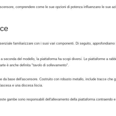
'ascensore, comprendere come le sue opzioni di potenza influenzano le sue azio
ice
enziale familiarizzare con i suoi vari componenti. Di seguito, approfondiamo l
a seconda del modello, la piattaforma ha scopi diversi. Le piattaforme a rabbia 
arte è anche definita "tavolo di sollevamento".
 da base dell'ascensore. Costruito con robusto metallo, include tracce che guida
'ascesa e una discesa liscia.
ueste gambe sono responsabili dell'allevamento della piattaforma contraendo