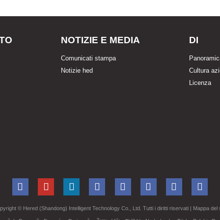
TO
NOTIZIE E MEDIA
DI
Comunicati stampa
Panoramic
Notizie hed
Cultura az
Licenza
pyright ©
Hered (Shandong) Intelligent Technology Co., Ltd. Tutti i diritti riservati
| Mappa del 