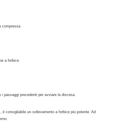
ria compressa.
be a forbice.
do i passaggi precedenti per avviare la discesa.
i, è consigliabile un sollevamento a forbice più potente. Ad
erno.