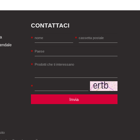
CONTATTACI
a
iendale
Invia
sito