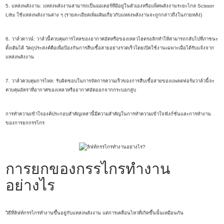
5. แหล่งพลังงาน: แหล่งพลังงานสามารถเป็นมอเตอร์ที่มีอยู่ในตัวเองหรือแพ็คพลังงานระยะไกล Scissor
Lifts ใช้แหล่งพลังงานต่าง ๆ (รายละเอียดเพิ่มเติมเกี่ยวกับแหล่งพลังงานจะถูกกล่าวถึงในภายหลัง)
6. วาล์วดาวน์: วาล์วนี้ควบคุมการไหลของอากาศอัดหรือของเหลวไฮดรอลิกทำให้สามารถกลับไปที่ภาชนะ
ดั้งเดิมได้ วัตถุประสงค์คือเพื่อป้องกันการสืบเชื้อสายอย่างรวดเร็วโดยเปิดใช้งานเฉพาะเมื่อได้รับแจ้งจาก
แหล่งพลังงาน
7. วาล์วควบคุมการไหล: รับผิดชอบในการจัดการความเร็วของการสืบเชื้อสายของแพลตฟอร์มวาล์วนี้จะ
ควบคุมอัตราที่อากาศของเหลวหรืออากาศอัดออกจากกระบอกสูบ
การทำความเข้าใจองค์ประกอบสำคัญเหล่านี้มีความสำคัญในการทำความเข้าใจฟังก์ชั่นและการทำงาน
ของการยกกรรไกร
การยกของกรรไกรทำงาน
อย่างไร
วิธีที่ลิฟท์กรรไกรทำงานขึ้นอยู่กับแหล่งพลังงาน แต่การเคลื่อนไหวที่เกิดขึ้นนั้นเหมือนกัน