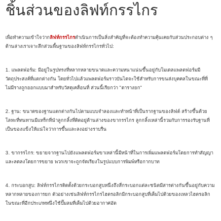
ชิ้นส่วนของลิฟท์กรรไกร
เพื่อทำความเข้าใจว่าก
ลิฟท์กรรไกร
ดำเนินการเป็นสิ่งสำคัญที่จะต้องทำความคุ้นเคยกับส่วนประกอบต่าง ๆ
ด้านล่างเราเจาะลึกส่วนพื้นฐานของลิฟท์กรรไกรทั่วไป:
1. แพลตฟอร์ม: มีอยู่ในรูปทรงที่หลากหลายขนาดและความหนาแน่นขึ้นอยู่กับโมเดลแพลตฟอร์มมี
วัตถุประสงค์ที่แตกต่างกัน โดยทั่วไปแล้วแพลตฟอร์มราวบันไดจะใช้สำหรับการขนส่งบุคคลในขณะที่ที่
ไม่มีรางถูกออกแบบมาสำหรับวัสดุเคลื่อนที่ ส่วนนี้เรียกว่า "ตารางยก"
2. ฐาน: ขนาดของฐานแตกต่างกันไปตามแบบจำลองและทำหน้าที่เป็นรากฐานของลิฟต์ สร้างขึ้นด้วย
โลหะที่ทนทานมีแทร็กที่นำลูกกลิ้งที่ติดอยู่ด้านล่างของขากรรไกร ลูกกลิ้งเหล่านี้รวมกับการรองรับฐานที่
เป็นของแข็งให้แน่ใจว่าการขึ้นและลงอย่างราบรื่น
3. ขากรรไกร: ขยายจากฐานไปยังแพลตฟอร์มขาเหล่านี้มีหน้าที่ในการเพิ่มแพลตฟอร์มโดยการทำสัญญา
และลดลงโดยการขยาย พวกเขาจะถูกจัดเรียงในรูปแบบการพิมพ์หรือกากบาท
4. กระบอกสูบ: ลิฟท์กรรไกรติดตั้งด้วยกระบอกสูบหนึ่งถึงสี่กระบอกแต่ละชนิดมีสารต่างกันขึ้นอยู่กับความ
หลากหลายของการยก ตัวอย่างเช่นลิฟท์กรรไกรไฮดรอลิกมีกระบอกสูบที่เต็มไปด้วยของเหลวไฮดรอลิก
ในขณะที่อีกประเภทหนึ่งใช้ปั๊มลมที่เต็มไปด้วยอากาศอัด