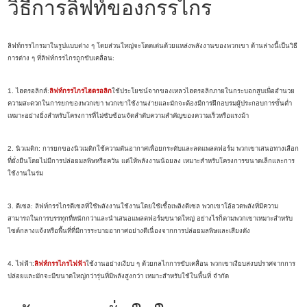
วิธีการลิฟท์ของกรรไกร
ลิฟท์กรรไกรมาในรูปแบบต่าง ๆ โดยส่วนใหญ่จะโดดเด่นด้วยแหล่งพลังงานของพวกเขา ด้านล่างนี้เป็นวิธี
การต่าง ๆ ที่ลิฟท์กรรไกรถูกขับเคลื่อน:
1. ไฮดรอลิกส์:
ลิฟท์กรรไกรไฮดรอลิก
ใช้ประโยชน์จากของเหลวไฮดรอลิกภายในกระบอกสูบเพื่ออำนวย
ความสะดวกในการยกของพวกเขา พวกเขาใช้งานง่ายและมักจะต้องมีการฝึกอบรมผู้ประกอบการขั้นต่ำ
เหมาะอย่างยิ่งสำหรับโครงการที่ไม่ซับซ้อนจัดลำดับความสำคัญของความเร็วหรือแรงม้า
2. นิวเมติก: การยกของนิวเมติกใช้ความดันอากาศเพื่อยกระดับและลดแพลตฟอร์ม พวกเขาเสนอทางเลือก
ที่ยั่งยืนโดยไม่มีการปล่อยมลพิษหรือควัน แต่ให้พลังงานน้อยลง เหมาะสำหรับโครงการขนาดเล็กและการ
ใช้งานในร่ม
3. ดีเซล: ลิฟท์กรรไกรดีเซลที่ใช้พลังงานใช้งานโดยใช้เชื้อเพลิงดีเซล พวกเขาโอ้อวดพลังที่มีความ
สามารถในการบรรทุกที่หนักกว่าและนำเสนอแพลตฟอร์มขนาดใหญ่ อย่างไรก็ตามพวกเขาเหมาะสำหรับ
ไซต์กลางแจ้งหรือพื้นที่ที่มีการระบายอากาศอย่างดีเนื่องจากการปล่อยมลพิษและเสียงดัง
4. ไฟฟ้า:
ลิฟท์กรรไกรไฟฟ้า
ใช้งานอย่างเงียบ ๆ ด้วยกลไกการขับเคลื่อน พวกเขาเงียบสงบปราศจากการ
ปล่อยและมักจะมีขนาดใหญ่กว่ารุ่นที่มีพลังสูงกว่า เหมาะสำหรับใช้ในพื้นที่ จำกัด