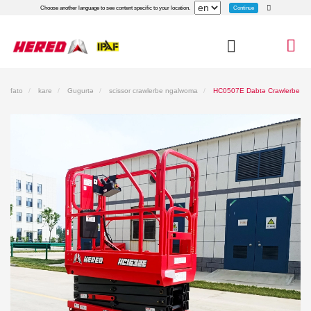
Continue
Choose another language to see content specific to your location.
fato
kare
Gugurtə
scissor crawlerbe ngalwoma
HC0507E Dabtə Crawlerbe