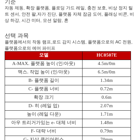
기준
자동 제동, 확장 플랫폼, 플로딩 가드 레일, 충전 보호, 비상 정지 틸
트 센서, 안전 팔,자가 진단, 플랫폼 자체 잠금 도어, 플래싱 비콘, 비
상 하강, 시간 미터, 모션 알람, 혼
선택 과목
플랫폼에서의 작동 램프,로드 감지 시스템, 플랫폼으로의 AC 전원,
플랫폼으로의 에어 파이프
모델
HC0507E
A-MAX. 플랫폼 높이 (인/아웃)
4.5m/0m
맥스. 작업 높이 (인/아웃)
6.5m/0m
B- 플랫폼 길이
1.34m
C- 플랫폼 너비
0.72m
확장 크기
0.6m
D- 히 (레일 업)
2.07m
높이 (레일 다운)
1.71m
아우 트리거가있는 e- 대체 너비
1.48m
F- 대략 너비
0.79m
G- 지상 클리어런스
70mm