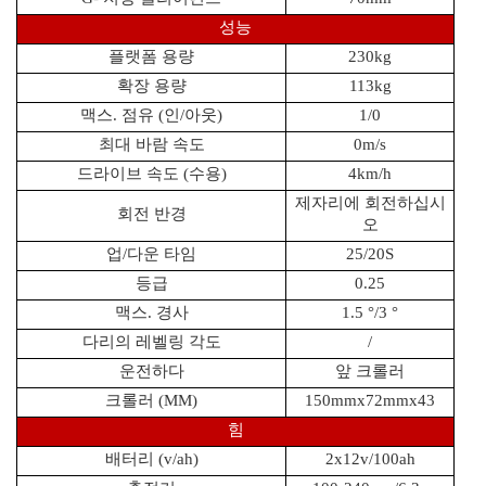
성능
플랫폼 용량
230kg
확장 용량
113kg
맥스. 점유 (인/아웃)
1/0
최대 바람 속도
0m/s
드라이브 속도 (수용)
4km/h
제자리에 회전하십시
회전 반경
오
업/다운 타임
25/20S
등급
0.25
맥스. 경사
1.5 °/3 °
다리의 레벨링 각도
/
운전하다
앞 크롤러
크롤러 (MM)
150mmx72mmx43
힘
배터리 (v/ah)
2x12v/100ah